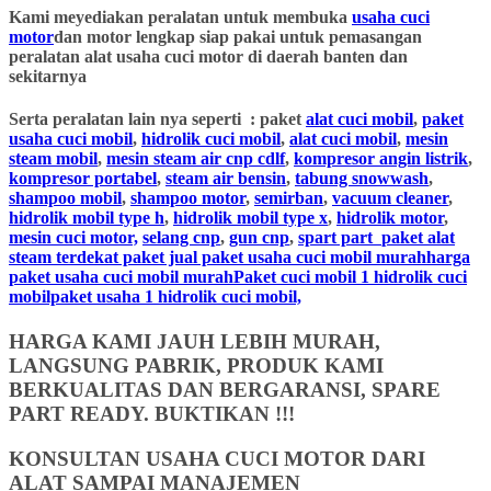
Kami meyediakan peralatan untuk membuka
usaha cuci
motor
dan motor lengkap siap pakai untuk pemasangan
peralatan alat usaha cuci motor di daerah banten dan
sekitarnya
Serta peralatan lain nya seperti : paket
alat cuci mobil
,
paket
usaha cuci mobil
,
hidrolik cuci mobil
,
alat cuci mobil
,
mesin
steam mobil
,
mesin steam air cnp cdlf
,
kompresor angin listrik
,
kompresor portabel
,
steam air bensin
,
tabung snowwash
,
shampoo mobil
,
shampoo motor
,
semirban
,
vacuum cleaner
,
hidrolik mobil type h
,
hidrolik mobil type x
,
hidrolik motor
,
mesin cuci motor,
selang cnp
,
gun cnp
,
spart part
paket alat
steam terdekat paket jual paket usaha cuci mobil murahharga
paket usaha cuci mobil murahPaket cuci mobil 1 hidrolik cuci
mobilpaket usaha 1 hidrolik cuci mobil,
HARGA KAMI JAUH LEBIH MURAH,
LANGSUNG PABRIK, PRODUK KAMI
BERKUALITAS DAN BERGARANSI, SPARE
PART READY. BUKTIKAN !!!
KONSULTAN USAHA CUCI MOTOR DARI
ALAT SAMPAI MANAJEMEN