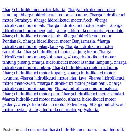
#harga hidrolik cuci motor Jakarta
,
#
harga hidrolik
cuci
motor
bandung
,
#
harga hidrolik
cuci
motor
semarang
,
#
harga hidrolik
cuci
motor
Surabaya
,
#
harga hidrolik
cuci
motor
Aceh
,
#
harga
hidrolik
cuci
motor
bali
,
#
harga hidrolik
cuci
motor
banten
,
#
harga
hidrolik
cuci
motor
bengkulu
,
#
harga hidrolik
cuci
motor
gorontalo
,
#
harga hidrolik
cuci
motor
jambi
,
#
harga hidrolik
cuci
motor
Pontianak
,
#
harga hidrolik
cuci
motor
Banjarmasin
,
#
harga
hidrolik
cuci
motor
palangka raya
,
#
harga hidrolik
cuci
motor
samarinda
,
#
harga hidrolik
cuci
motor
tanjung kelor
,
#
harga
hidrolik
cuci
motor
pangkal pinang
,
#
harga hidrolik
cuci
motor
tanjung pinang
,
#
harga hidrolik
cuci
motor
Bandar lampung
,
#
harga
hidrolik
cuci
motor
ambon
,
#
harga hidrolik
cuci
motor
mataram
,
#
harga hidrolik
cuci
motor
kupang
,
#
harga hidrolik
cuci
motor
jayapura
,
#
harga hidrolik
cuci
motor
irian jaya
,
#
harga hidrolik
cuci
motor
manokwari
,
#
harga hidrolik
cuci
motor
pekan baru
,
#
harga
hidrolik
cuci
motor
mamuju
,
#
harga hidrolik
cuci
motor
makasar
,
#
harga hidrolik
cuci
motor
palu
,
#
harga hidrolik
cuci
motor
kendari
,
#
harga hidrolik
cuci
motor
manado
,
#
harga hidrolik
cuci
motor
padang
,
#
harga hidrolik
cuci
motor
Palembang
,
#
harga hidrolik
cuci
motor
medan
,
#
harga hidrolik
cuci
motor
yogyakarta
Posted in
alat cuci motor
,
harga hidrolik cuci motor
,
harga hidrolik