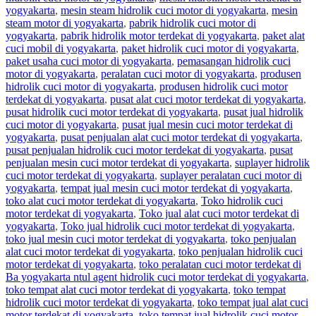
yogyakarta
,
mesin steam hidrolik cuci motor di yogyakarta
,
mesin
steam motor di yogyakarta
,
pabrik hidrolik cuci motor di
yogyakarta
,
pabrik hidrolik motor terdekat di yogyakarta
,
paket alat
cuci mobil di yogyakarta
,
paket hidrolik cuci motor di yogyakarta
,
paket usaha cuci motor di yogyakarta
,
pemasangan hidrolik cuci
motor di yogyakarta
,
peralatan cuci motor di yogyakarta
,
produsen
hidrolik cuci motor di yogyakarta
,
produsen hidrolik cuci motor
terdekat di yogyakarta
,
pusat alat cuci motor terdekat di yogyakarta
,
pusat hidrolik cuci motor terdekat di yogyakarta
,
pusat jual hidrolik
cuci motor di yogyakarta
,
pusat jual mesin cuci motor terdekat di
yogyakarta
,
pusat penjualan alat cuci motor terdekat di yogyakarta
,
pusat penjualan hidrolik cuci motor terdekat di yogyakarta
,
pusat
penjualan mesin cuci motor terdekat di yogyakarta
,
suplayer hidrolik
cuci motor terdekat di yogyakarta
,
suplayer peralatan cuci motor di
yogyakarta
,
tempat jual mesin cuci motor terdekat di yogyakarta
,
toko alat cuci motor terdekat di yogyakarta
,
Toko hidrolik cuci
motor terdekat di yogyakarta
,
Toko jual alat cuci motor terdekat di
yogyakarta
,
Toko jual hidrolik cuci motor terdekat di yogyakarta
,
toko jual mesin cuci motor terdekat di yogyakarta
,
toko penjualan
alat cuci motor terdekat di yogyakarta
,
toko penjualan hidrolik cuci
motor terdekat di yogyakarta
,
toko peralatan cuci motor terdekat di
Ba yogyakarta ntul agent hidrolik cuci motor terdekat di yogyakarta
,
toko tempat alat cuci motor terdekat di yogyakarta
,
toko tempat
hidrolik cuci motor terdekat di yogyakarta
,
toko tempat jual alat cuci
motor terdekat di yogyakarta
,
toko tempat jual hidrolik cuci motor