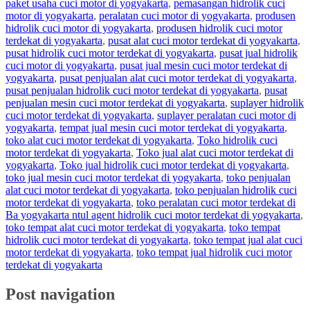
paket usaha cuci motor di yogyakarta
,
pemasangan hidrolik cuci
motor di yogyakarta
,
peralatan cuci motor di yogyakarta
,
produsen
hidrolik cuci motor di yogyakarta
,
produsen hidrolik cuci motor
terdekat di yogyakarta
,
pusat alat cuci motor terdekat di yogyakarta
,
pusat hidrolik cuci motor terdekat di yogyakarta
,
pusat jual hidrolik
cuci motor di yogyakarta
,
pusat jual mesin cuci motor terdekat di
yogyakarta
,
pusat penjualan alat cuci motor terdekat di yogyakarta
,
pusat penjualan hidrolik cuci motor terdekat di yogyakarta
,
pusat
penjualan mesin cuci motor terdekat di yogyakarta
,
suplayer hidrolik
cuci motor terdekat di yogyakarta
,
suplayer peralatan cuci motor di
yogyakarta
,
tempat jual mesin cuci motor terdekat di yogyakarta
,
toko alat cuci motor terdekat di yogyakarta
,
Toko hidrolik cuci
motor terdekat di yogyakarta
,
Toko jual alat cuci motor terdekat di
yogyakarta
,
Toko jual hidrolik cuci motor terdekat di yogyakarta
,
toko jual mesin cuci motor terdekat di yogyakarta
,
toko penjualan
alat cuci motor terdekat di yogyakarta
,
toko penjualan hidrolik cuci
motor terdekat di yogyakarta
,
toko peralatan cuci motor terdekat di
Ba yogyakarta ntul agent hidrolik cuci motor terdekat di yogyakarta
,
toko tempat alat cuci motor terdekat di yogyakarta
,
toko tempat
hidrolik cuci motor terdekat di yogyakarta
,
toko tempat jual alat cuci
motor terdekat di yogyakarta
,
toko tempat jual hidrolik cuci motor
terdekat di yogyakarta
Post navigation