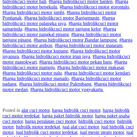
hidrolik
cuci
motor
bali
,
#
harga hidrolik
cuci
motor
banten
,
#
harga
hidrolik
cuci
motor
bengkulu
,
#
harga hidrolik
cuci
motor
gorontalo
,
#
harga hidrolik
cuci
motor
jambi
,
#
harga hidrolik
cuci
motor
Pontianak
,
#
harga hidrolik
cuci
motor
Banjarmasin
,
#
harga
hidrolik
cuci
motor
palangka raya
,
#
harga hidrolik
cuci
motor
samarinda
,
#
harga hidrolik
cuci
motor
tanjung kelor
,
#
harga
hidrolik
cuci
motor
pangkal pinang
,
#
harga hidrolik
cuci
motor
tanjung pinang
,
#
harga hidrolik
cuci
motor
Bandar lampung
,
#
harga
hidrolik
cuci
motor
ambon
,
#
harga hidrolik
cuci
motor
mataram
,
#
harga hidrolik
cuci
motor
kupang
,
#
harga hidrolik
cuci
motor
jayapura
,
#
harga hidrolik
cuci
motor
irian jaya
,
#
harga hidrolik
cuci
motor
manokwari
,
#
harga hidrolik
cuci
motor
pekan baru
,
#
harga
hidrolik
cuci
motor
mamuju
,
#
harga hidrolik
cuci
motor
makasar
,
#
harga hidrolik
cuci
motor
palu
,
#
harga hidrolik
cuci
motor
kendari
,
#
harga hidrolik
cuci
motor
manado
,
#
harga hidrolik
cuci
motor
padang
,
#
harga hidrolik
cuci
motor
Palembang
,
#
harga hidrolik
cuci
motor
medan
,
#
harga hidrolik
cuci
motor
yogyakarta
Posted in
alat cuci motor
,
harga hidrolik cuci motor
,
harga hidrolik
cuci motor terdekat
,
harga paket hidrolik motor
,
harga paket usaha
cuci motor
,
harga peralatan cuci motor
,
hidrolik cuci motor
,
hidrolik
motor
,
hidrolik motor terdekat
,
jual alat cuci motor
,
jual hidrolik cuci
motor
,
jual hidrolik cuci motor terdekat
,
jual mesin steam motor
,
jual