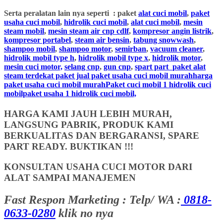
Serta peralatan lain nya seperti : paket
alat cuci mobil
,
paket
usaha cuci mobil
,
hidrolik cuci mobil
,
alat cuci mobil
,
mesin
steam mobil
,
mesin steam air cnp cdlf
,
kompresor angin listrik
,
kompresor portabel
,
steam air bensin
,
tabung snowwash
,
shampoo mobil
,
shampoo motor
,
semirban
,
vacuum cleaner
,
hidrolik mobil type h
,
hidrolik mobil type x
,
hidrolik motor
,
mesin cuci motor,
selang cnp
,
gun cnp
,
spart part
paket alat
steam terdekat paket jual paket usaha cuci mobil murahharga
paket usaha cuci mobil murahPaket cuci mobil 1 hidrolik cuci
mobilpaket usaha 1 hidrolik cuci mobil,
HARGA KAMI JAUH LEBIH MURAH,
LANGSUNG PABRIK, PRODUK KAMI
BERKUALITAS DAN BERGARANSI, SPARE
PART READY. BUKTIKAN !!!
KONSULTAN USAHA CUCI MOTOR DARI
ALAT SAMPAI MANAJEMEN
Fast Respon Marketing : Telp/ WA :
0818-
0633-0280
klik no nya