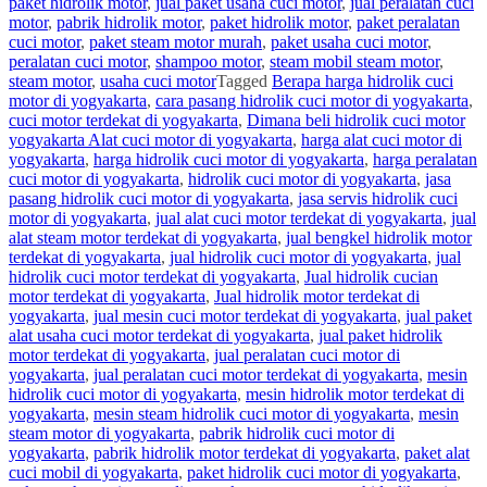
paket hidrolik motor
,
jual paket usaha cuci motor
,
jual peralatan cuci
motor
,
pabrik hidrolik motor
,
paket hidrolik motor
,
paket peralatan
cuci motor
,
paket steam motor murah
,
paket usaha cuci motor
,
peralatan cuci motor
,
shampoo motor
,
steam mobil steam motor
,
steam motor
,
usaha cuci motor
Tagged
Berapa harga hidrolik cuci
motor di yogyakarta
,
cara pasang hidrolik cuci motor di yogyakarta
,
cuci motor terdekat di yogyakarta
,
Dimana beli hidrolik cuci motor
yogyakarta Alat cuci motor di yogyakarta
,
harga alat cuci motor di
yogyakarta
,
harga hidrolik cuci motor di yogyakarta
,
harga peralatan
cuci motor di yogyakarta
,
hidrolik cuci motor di yogyakarta
,
jasa
pasang hidrolik cuci motor di yogyakarta
,
jasa servis hidrolik cuci
motor di yogyakarta
,
jual alat cuci motor terdekat di yogyakarta
,
jual
alat steam motor terdekat di yogyakarta
,
jual bengkel hidrolik motor
terdekat di yogyakarta
,
jual hidrolik cuci motor di yogyakarta
,
jual
hidrolik cuci motor terdekat di yogyakarta
,
Jual hidrolik cucian
motor terdekat di yogyakarta
,
Jual hidrolik motor terdekat di
yogyakarta
,
jual mesin cuci motor terdekat di yogyakarta
,
jual paket
alat usaha cuci motor terdekat di yogyakarta
,
jual paket hidrolik
motor terdekat di yogyakarta
,
jual peralatan cuci motor di
yogyakarta
,
jual peralatan cuci motor terdekat di yogyakarta
,
mesin
hidrolik cuci motor di yogyakarta
,
mesin hidrolik motor terdekat di
yogyakarta
,
mesin steam hidrolik cuci motor di yogyakarta
,
mesin
steam motor di yogyakarta
,
pabrik hidrolik cuci motor di
yogyakarta
,
pabrik hidrolik motor terdekat di yogyakarta
,
paket alat
cuci mobil di yogyakarta
,
paket hidrolik cuci motor di yogyakarta
,