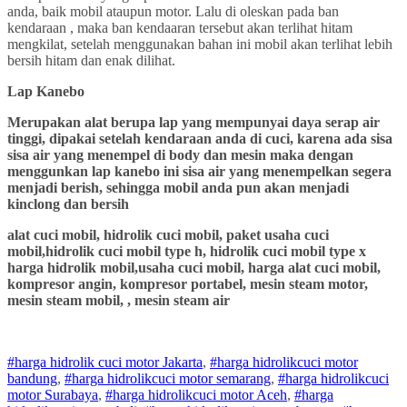
anda, baik mobil ataupun motor. Lalu di oleskan pada ban
kendaraan , maka ban kendaaran tersebut akan terlihat hitam
mengkilat, setelah menggunakan bahan ini mobil akan terlihat lebih
bersih hitam dan enak dilihat.
Lap Kanebo
Merupakan alat berupa lap yang mempunyai daya serap air
tinggi, dipakai setelah kendaraan anda di cuci, karena ada sisa
sisa air yang menempel di body dan mesin maka dengan
menggunkan lap kanebo ini sisa air yang menempelkan segera
menjadi berish, sehingga mobil anda pun akan menjadi
kinclong dan bersih
alat cuci mobil, hidrolik cuci mobil, paket usaha cuci
mobil,hidrolik cuci mobil type h, hidrolik cuci mobil type x
harga hidrolik mobil,usaha cuci mobil, harga alat cuci mobil,
kompresor angin, kompresor portabel, mesin steam motor,
mesin steam mobil, , mesin steam air
#harga hidrolik cuci motor Jakarta
,
#
harga hidrolik
cuci
motor
bandung
,
#
harga hidrolik
cuci
motor
semarang
,
#
harga hidrolik
cuci
motor
Surabaya
,
#
harga hidrolik
cuci
motor
Aceh
,
#
harga