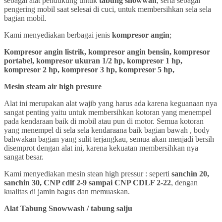
sebagai alat pendukung untuk
tabung snowwah
, serta sebagai
pengering mobil saat selesai di cuci, untuk membersihkan sela sela
bagian mobil.
Kami menyediakan berbagai jenis
kompresor angin
;
Kompresor angin listrik, kompresor angin bensin, kompresor
portabel, kompresor ukuran 1/2 hp, kompresor 1 hp,
kompresor 2 hp, kompresor 3 hp, kompresor 5 hp,
Mesin steam air high presure
Alat ini merupakan alat wajib yang harus ada karena keguanaan nya
sangat penting yaitu untuk membersihkan kotoran yang menempel
pada kendaraan baik di mobil atau pun di motor. Semua kotoran
yang menempel di sela sela kendaraana baik bagian bawah , body
bahwakan bagian yang sulit terjangkau, semua akan menjadi bersih
disemprot dengan alat ini, karena kekuatan membersihkan nya
sangat besar.
Kami menyediakan mesin stean high pressur : seperti
sanchin 20,
sanchin 30, CNP cdlf 2-9 sampai CNP CDLF 2-22
, dengan
kualitas di jamin bagus dan memuaskan.
Alat Tabung Snowwash / tabung salju