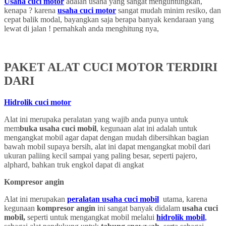
Usaha cuci motor
adalah usaha yang sangat menguntungkan,
kenapa ? karena
usaha cuci motor
sangat mudah minim resiko, dan
cepat balik modal, bayangkan saja berapa banyak kendaraan yang
lewat di jalan ! pernahkah anda menghitung nya,
PAKET ALAT CUCI MOTOR TERDIRI
DARI
Hidrolik cuci motor
Alat ini merupaka peralatan yang wajib anda punya untuk
mem
buka usaha cuci mobil
, kegunaan alat ini adalah untuk
mengangkat mobil agar dapat dengan mudah dibersihkan bagian
bawah mobil supaya bersih, alat ini dapat mengangkat mobil dari
ukuran paliing kecil sampai yang paling besar, seperti pajero,
alphard, bahkan truk engkol dapat di angkat
Kompresor angin
Alat ini merupakan
peralatan usaha cuci mobil
utama, karena
kegunaan
kompresor angin
ini sangat banyak didalam
usaha cuci
mobil,
seperti untuk mengangkat mobil melalui
hidrolik mobil
,