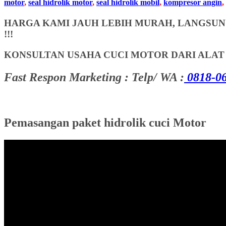
motor
,
seal hidrolik motor
,
seal hidrolik mobil
,
kompresor angin
,
HARGA KAMI JAUH LEBIH MURAH, LANGSUNG
!!!
KONSULTAN USAHA CUCI MOTOR DARI ALA
Fast Respon Marketing : Telp/ WA :
0818-06
Pemasangan paket hidrolik cuci Motor