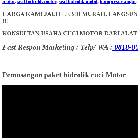
motor
,
seal hidrolik motor
,
seal hidrolik mobil
,
kompresor angin
,
HARGA KAMI JAUH LEBIH MURAH, LANGSUNG
!!!
KONSULTAN USAHA CUCI MOTOR DARI ALA
Fast Respon Marketing : Telp/ WA :
0818-06
Pemasangan paket hidrolik cuci Motor