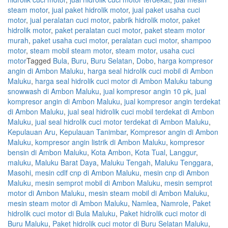
steam motor
,
jual paket hidrolik motor
,
jual paket usaha cuci
motor
,
jual peralatan cuci motor
,
pabrik hidrolik motor
,
paket
hidrolik motor
,
paket peralatan cuci motor
,
paket steam motor
murah
,
paket usaha cuci motor
,
peralatan cuci motor
,
shampoo
motor
,
steam mobil steam motor
,
steam motor
,
usaha cuci
motor
Tagged
Bula
,
Buru
,
Buru Selatan
,
Dobo
,
harga kompresor
angin di Ambon Maluku
,
harga seal hidrolik cuci mobil di Ambon
Maluku
,
harga seal hidrolik cuci motor di Ambon Maluku tabung
snowwash di Ambon Maluku
,
jual kompresor angin 10 pk
,
jual
kompresor angin di Ambon Maluku
,
jual kompresor angin terdekat
di Ambon Maluku
,
jual seal hidrolik cuci mobil terdekat di Ambon
Maluku
,
jual seal hidrolik cuci motor terdekat di Ambon Maluku
,
Kepulauan Aru
,
Kepulauan Tanimbar
,
Kompresor angin di Ambon
Maluku
,
kompresor angin listrik di Ambon Maluku
,
kompresor
bensin di Ambon Maluku
,
Kota Ambon
,
Kota Tual
,
Langgur
,
maluku
,
Maluku Barat Daya
,
Maluku Tengah
,
Maluku Tenggara
,
Masohi
,
mesin cdlf cnp di Ambon Maluku
,
mesin cnp di Ambon
Maluku
,
mesin semprot mobil di Ambon Maluku
,
mesin semprot
motor di Ambon Maluku
,
mesin steam mobil di Ambon Maluku
,
mesin steam motor di Ambon Maluku
,
Namlea
,
Namrole
,
Paket
hidrolik cuci motor di Bula Maluku
,
Paket hidrolik cuci motor di
Buru Maluku
,
Paket hidrolik cuci motor di Buru Selatan Maluku
,