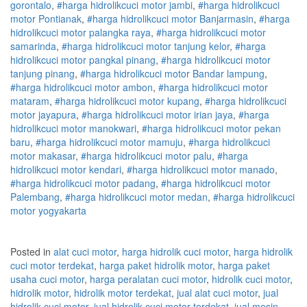
gorontalo
,
#
harga hidrolik
cuci
motor
jambi
,
#
harga hidrolik
cuci
motor
Pontianak
,
#
harga hidrolik
cuci
motor
Banjarmasin
,
#
harga
hidrolik
cuci
motor
palangka raya
,
#
harga hidrolik
cuci
motor
samarinda
,
#
harga hidrolik
cuci
motor
tanjung kelor
,
#
harga
hidrolik
cuci
motor
pangkal pinang
,
#
harga hidrolik
cuci
motor
tanjung pinang
,
#
harga hidrolik
cuci
motor
Bandar lampung
,
#
harga hidrolik
cuci
motor
ambon
,
#
harga hidrolik
cuci
motor
mataram
,
#
harga hidrolik
cuci
motor
kupang
,
#
harga hidrolik
cuci
motor
jayapura
,
#
harga hidrolik
cuci
motor
irian jaya
,
#
harga
hidrolik
cuci
motor
manokwari
,
#
harga hidrolik
cuci
motor
pekan
baru
,
#
harga hidrolik
cuci
motor
mamuju
,
#
harga hidrolik
cuci
motor
makasar
,
#
harga hidrolik
cuci
motor
palu
,
#
harga
hidrolik
cuci
motor
kendari
,
#
harga hidrolik
cuci
motor
manado
,
#
harga hidrolik
cuci
motor
padang
,
#
harga hidrolik
cuci
motor
Palembang
,
#
harga hidrolik
cuci
motor
medan
,
#
harga hidrolik
cuci
motor
yogyakarta
Posted in
alat cuci motor
,
harga hidrolik cuci motor
,
harga hidrolik
cuci motor terdekat
,
harga paket hidrolik motor
,
harga paket
usaha cuci motor
,
harga peralatan cuci motor
,
hidrolik cuci motor
,
hidrolik motor
,
hidrolik motor terdekat
,
jual alat cuci motor
,
jual
hidrolik cuci motor
,
jual hidrolik cuci motor terdekat
,
jual mesin