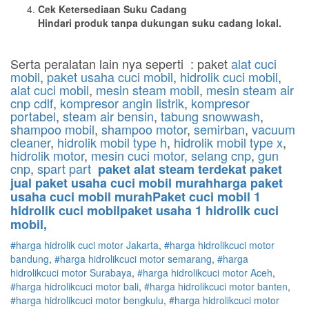
Cek Ketersediaan Suku Cadang
Hindari produk tanpa dukungan suku cadang lokal.
Serta peralatan lain nya seperti : paket
alat cuci
mobil
,
paket usaha cuci mobil
,
hidrolik cuci mobil
,
alat cuci mobil
,
mesin steam mobil
,
mesin steam air
cnp cdlf
,
kompresor angin listrik
,
kompresor
portabel
,
steam air bensin
,
tabung snowwash
,
shampoo mobil
,
shampoo motor
,
semirban
,
vacuum
cleaner
,
hidrolik mobil type h
,
hidrolik mobil type x
,
hidrolik motor
,
mesin cuci motor,
selang cnp
,
gun
cnp
,
spart part
paket alat steam terdekat paket
jual paket usaha cuci mobil murahharga paket
usaha cuci mobil murahPaket cuci mobil 1
hidrolik cuci mobilpaket usaha 1 hidrolik cuci
mobil,
#harga hidrolik cuci motor Jakarta
,
#
harga hidrolik
cuci
motor
bandung
,
#
harga hidrolik
cuci
motor
semarang
,
#
harga
hidrolik
cuci
motor
Surabaya
,
#
harga hidrolik
cuci
motor
Aceh
,
#
harga hidrolik
cuci
motor
bali
,
#
harga hidrolik
cuci
motor
banten
,
#
harga hidrolik
cuci
motor
bengkulu
,
#
harga hidrolik
cuci
motor