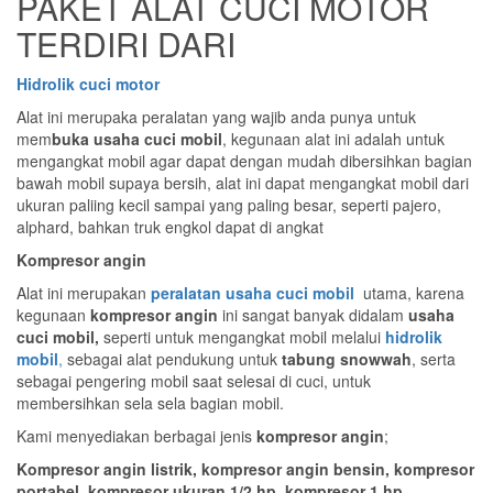
PAKET ALAT CUCI MOTOR
TERDIRI DARI
Hidrolik cuci motor
Alat ini merupaka peralatan yang wajib anda punya untuk
mem
buka usaha cuci mobil
, kegunaan alat ini adalah untuk
mengangkat mobil agar dapat dengan mudah dibersihkan bagian
bawah mobil supaya bersih, alat ini dapat mengangkat mobil dari
ukuran paliing kecil sampai yang paling besar, seperti pajero,
alphard, bahkan truk engkol dapat di angkat
Kompresor angin
Alat ini merupakan
peralatan usaha cuci mobil
utama, karena
kegunaan
kompresor angin
ini sangat banyak didalam
usaha
cuci mobil,
seperti untuk mengangkat mobil melalui
hidrolik
mobil
,
sebagai alat pendukung untuk
tabung snowwah
, serta
sebagai pengering mobil saat selesai di cuci, untuk
membersihkan sela sela bagian mobil.
Kami menyediakan berbagai jenis
kompresor angin
;
Kompresor angin listrik, kompresor angin bensin, kompresor
portabel, kompresor ukuran 1/2 hp, kompresor 1 hp,