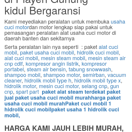
kidul Bergaransi
Kami meyediakan peralatan untuk membuka
usaha
cuci motor
dan motor lengkap siap pakai untuk
pemasangan peralatan alat usaha cuci motor di
daerah banten dan sekitarnya
Serta peralatan lain nya seperti : paket
alat cuci
mobil
,
paket usaha cuci mobil
,
hidrolik cuci mobil
,
alat cuci mobil
,
mesin steam mobil
,
mesin steam air
cnp cdlf
,
kompresor angin listrik
,
kompresor
portabel
,
steam air bensin
,
tabung snowwash
,
shampoo mobil
,
shampoo motor
,
semirban
,
vacuum
cleaner
,
hidrolik mobil type h
,
hidrolik mobil type x
,
hidrolik motor
,
mesin cuci motor,
selang cnp
,
gun
cnp
,
spart part
paket alat steam terdekat paket
jual paket usaha cuci mobil murahharga paket
usaha cuci mobil murahPaket cuci mobil 1
hidrolik cuci mobilpaket usaha 1 hidrolik cuci
mobil,
HARGA KAMI JAUH LEBIH MURAH,