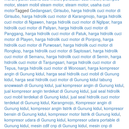
motor
,
steam mobil steam motor
,
steam motor
,
usaha cuci
motor
Tagged
Gedangsari
,
Girisubo
,
harga hidrolik cuci motor di
Girisubo
,
harga hidrolik cuci motor di Karangmojo
,
harga hidrolik
cuci motor di Ngawen
,
harga hidrolik cuci motor di Nglipar
,
harga
hidrolik cuci motor di Paliyan
,
harga hidrolik cuci motor di
Panggang
,
harga hidrolik cuci motor di Patuk
,
harga hidrolik cuci
motor di Playen
,
harga hidrolik cuci motor di Ponjong
,
harga
hidrolik cuci motor di Purwosari
,
harga hidrolik cuci motor di
Rongkop
,
harga hidrolik cuci motor di Saptosari
,
harga hidrolik
cuci motor di Semanu
,
harga hidrolik cuci motor di Semin
,
harga
hidrolik cuci motor di Tanjungsari
,
harga hidrolik cuci motor di
Tepus
,
harga hidrolik cuci motor di Wonosari
,
harga kompresor
angin di Gunung kidul
,
harga seal hidrolik cuci mobil di Gunung
kidul
,
harga seal hidrolik cuci motor di Gunung kidul tabung
snowwash di Gunung kidul
,
jual kompresor angin di Gunung kidul
,
jual kompresor angin terdekat di Gunung kidul
,
jual seal hidrolik
cuci mobil terdekat di Gunung kidul
,
jual seal hidrolik cuci motor
terdekat di Gunung kidul
,
Karangmojo
,
Kompresor angin di
Gunung kidul
,
kompresor angin listrik di Gunung kidul
,
kompresor
bensin di Gunung kidul
,
kompresor motor listrik di Gunung kidul
,
kompresor udara di Gunung kidul
,
kompresor udara portable di
Gunung kidul
,
mesin cdlf cnp di Gunung kidul
,
mesin cnp di