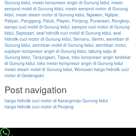
Gunung kidul
,
mesin kompresor angin di Gunung kidul
,
mesin
semprot mobil di Gunung kidul
,
mesin semprot motor di Gunung
kidul
,
mesin steam motor di Gunung kidul
,
Ngawen
,
Nglipar
,
Paliyan
,
Panggang
,
Patuk
,
Playen
,
Ponjong
,
Purwosari
,
Rongkop
,
sampo cuci mobil di Gunung kidul
,
sampoo cuci motor di Gunung
kidul
,
Saptosari
,
seal hidrolik cuci mobil di Gunung kidul
,
seal
hidrolik cuci motor di Gunung kidul
,
Semanu
,
Semin
,
semirban di
Gunung kidul
,
semirban mobil di Gunung kidul
,
semirban motor
,
suplayer kompresor angin di Gunung kidul
,
tabung salju di
Gunung kidul
,
Tanjungsari
,
Tepus
,
toko kompresor angin terdekat
di Gunung kidul
,
toko mesin kompresor angin di Gunung kidul
mesin steam mobil di Gunung kidul
,
Wonosari harga hidrolik cuci
motor di Gedangsari
Post navigation
harga hidrolik cuci motor di Karangmojo Gunung kidul
harga hidrolik cuci motor di Ponjong
1