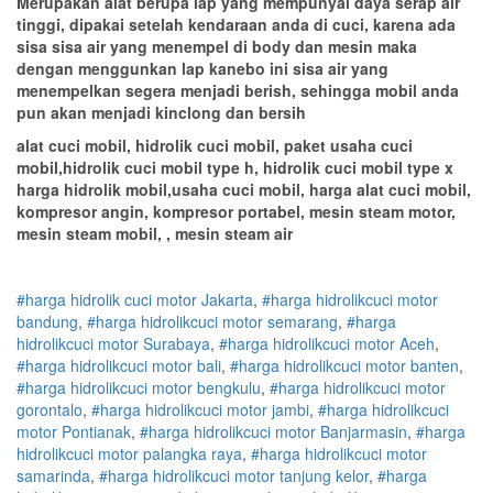
Merupakan alat berupa lap yang mempunyai daya serap air
tinggi, dipakai setelah kendaraan anda di cuci, karena ada
sisa sisa air yang menempel di body dan mesin maka
dengan menggunkan lap kanebo ini sisa air yang
menempelkan segera menjadi berish, sehingga mobil anda
pun akan menjadi kinclong dan bersih
alat cuci mobil, hidrolik cuci mobil, paket usaha cuci
mobil,hidrolik cuci mobil type h, hidrolik cuci mobil type x
harga hidrolik mobil,usaha cuci mobil, harga alat cuci mobil,
kompresor angin, kompresor portabel, mesin steam motor,
mesin steam mobil, , mesin steam air
#harga hidrolik cuci motor Jakarta
,
#
harga hidrolik
cuci
motor
bandung
,
#
harga hidrolik
cuci
motor
semarang
,
#
harga
hidrolik
cuci
motor
Surabaya
,
#
harga hidrolik
cuci
motor
Aceh
,
#
harga hidrolik
cuci
motor
bali
,
#
harga hidrolik
cuci
motor
banten
,
#
harga hidrolik
cuci
motor
bengkulu
,
#
harga hidrolik
cuci
motor
gorontalo
,
#
harga hidrolik
cuci
motor
jambi
,
#
harga hidrolik
cuci
motor
Pontianak
,
#
harga hidrolik
cuci
motor
Banjarmasin
,
#
harga
hidrolik
cuci
motor
palangka raya
,
#
harga hidrolik
cuci
motor
samarinda
,
#
harga hidrolik
cuci
motor
tanjung kelor
,
#
harga