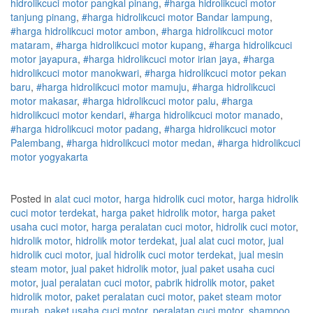
hidrolik
cuci
motor
pangkal pinang
,
#
harga hidrolik
cuci
motor
tanjung pinang
,
#
harga hidrolik
cuci
motor
Bandar lampung
,
#
harga hidrolik
cuci
motor
ambon
,
#
harga hidrolik
cuci
motor
mataram
,
#
harga hidrolik
cuci
motor
kupang
,
#
harga hidrolik
cuci
motor
jayapura
,
#
harga hidrolik
cuci
motor
irian jaya
,
#
harga
hidrolik
cuci
motor
manokwari
,
#
harga hidrolik
cuci
motor
pekan
baru
,
#
harga hidrolik
cuci
motor
mamuju
,
#
harga hidrolik
cuci
motor
makasar
,
#
harga hidrolik
cuci
motor
palu
,
#
harga
hidrolik
cuci
motor
kendari
,
#
harga hidrolik
cuci
motor
manado
,
#
harga hidrolik
cuci
motor
padang
,
#
harga hidrolik
cuci
motor
Palembang
,
#
harga hidrolik
cuci
motor
medan
,
#
harga hidrolik
cuci
motor
yogyakarta
Posted in
alat cuci motor
,
harga hidrolik cuci motor
,
harga hidrolik
cuci motor terdekat
,
harga paket hidrolik motor
,
harga paket
usaha cuci motor
,
harga peralatan cuci motor
,
hidrolik cuci motor
,
hidrolik motor
,
hidrolik motor terdekat
,
jual alat cuci motor
,
jual
hidrolik cuci motor
,
jual hidrolik cuci motor terdekat
,
jual mesin
steam motor
,
jual paket hidrolik motor
,
jual paket usaha cuci
motor
,
jual peralatan cuci motor
,
pabrik hidrolik motor
,
paket
hidrolik motor
,
paket peralatan cuci motor
,
paket steam motor
murah
,
paket usaha cuci motor
,
peralatan cuci motor
,
shampoo