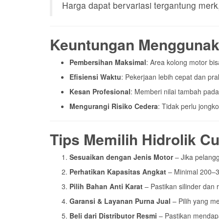
Kesan Profesional
: Memberi nilai tambah pada
Mengurangi Risiko Cedera
: Tidak perlu jongk
Tips Memilih Hidrolik C
Sesuaikan dengan Jenis Motor
– Jika pelang
Perhatikan Kapasitas Angkat
– Minimal 200–3
Pilih Bahan Anti Karat
– Pastikan silinder dan r
Garansi & Layanan Purna Jual
– Pilih yang m
Beli dari Distributor Resmi
– Pastikan mendapa
Dimana Bisa Membeli Hi
Anda bisa membeli hidrolik cuci motor di www.pabrikhi
Tips Memilih Hidrolik C