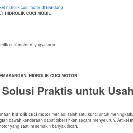
T HIDROLIK CUCI MOBIL
EMASANGAN HIDROLIK CUCI MOTOR
: Solusi Praktis untuk Us
gunaan
hidrolik cuci motor
menjadi salah satu kunci untuk meningkatkan 
gian bawah kendaraan dapat dibersihkan secara menyeluruh. Artikel i
otor yang saat ini semakin banyak dicari.
tor?
rbasis sistem hidrolik (menggunakan tekanan oli atau udara) yang di
kau. Biasanya alat ini terdiri dari rangka penopang motor dan mekanis
ci Motor