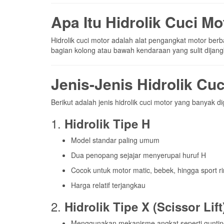
Berikut adalah jenis hidrolik cuci motor yang banyak d
1.
Hidrolik Tipe H
Model standar paling umum
Dua penopang sejajar menyerupai huruf H
Cocok untuk motor matic, bebek, hingga sport r
Harga relatif terjangkau
2.
Hidrolik Tipe X (Scissor Lift
Menggunakan mekanisme angkat seperti guntin
Lebih stabil dan kuat
Ideal untuk motor besar seperti motor sport atau 
3.
Hidrolik Portable
Desain ringkas dan bisa dipindah-pindahkan
Cocok untuk usaha cuci motor keliling atau tem