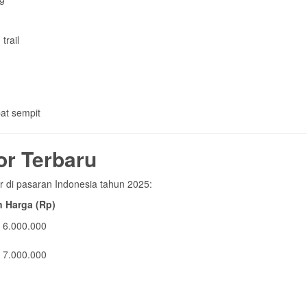
or Terbaru
or di pasaran Indonesia tahun 2025:
n Harga (Rp)
 6.000.000
 7.000.000
 kapasitas angkat, dan lokasi pembelian.
n Hidrolik Cuci Motor
sa dibersihkan dengan mudah.
tis.