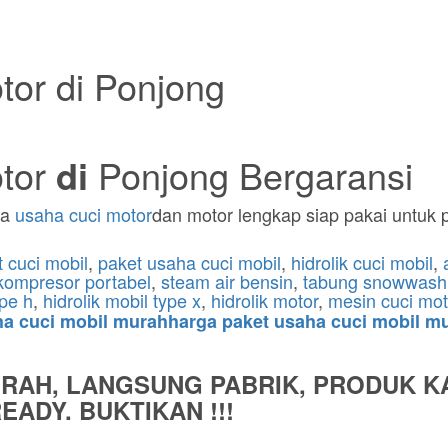
otor di Ponjong
tor
di
Ponjong Bergaransi
ka
usaha cuci motor
dan motor lengkap siap pakai untuk 
t cuci mobil
,
paket usaha cuci mobil
,
hidrolik cuci mobil
,
kompresor portabel
,
steam air bensin
,
tabung snowwash
ype h
,
hidrolik mobil type x
,
hidrolik motor
,
mesin cuci mot
aha cuci mobil murahharga paket usaha cuci mobil mu
URAH, LANGSUNG PABRIK, PRODUK K
ADY. BUKTIKAN !!!