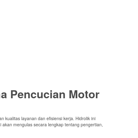
aha Pencucian Motor
kualitas layanan dan efisiensi kerja. Hidrolik ini
ni akan mengulas secara lengkap tentang pengertian,
gunakan untuk mempermudah proses pencucian, terutama
me pengangkat yang stabil.