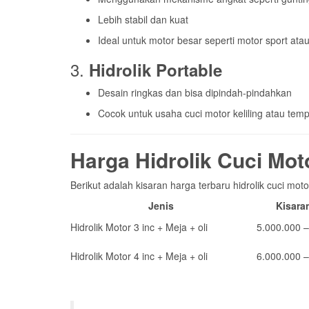
Harga Hidrolik Cuci Mot
Berikut adalah kisaran harga terbaru hidrolik cuci mot
Jenis
Kisara
Hidrolik Motor 3 inc + Meja + oli
5.000.000 –
Hidrolik Motor 4 inc + Meja + oli
6.000.000 –
Harga dapat bervariasi tergantung merk,
Keuntungan Menggunaka
Pembersihan Maksimal
: Area kolong motor bi
Efisiensi Waktu
: Pekerjaan lebih cepat dan prak