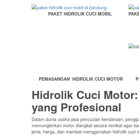
PAKET HIDROLIK CUCI MOBIL
PAKE
PEMASANGAN HIDROLIK CUCI MOTOR
P
Hidrolik Cuci Motor
yang Profesional
Dalam dunia usaha jasa pencucian kendaraan, peng
memungkinkan motor diangkat secara vertikal agar ba
jenis, harga, dan manfaat menggunakan hidrolik cuci m
Apa Itu Hidrolik Cuci Mo
Hidrolik cuci motor adalah alat pengangkat motor be
bagian kolong atau bawah kendaraan yang sulit dijang
Jenis-Jenis Hidrolik Cu