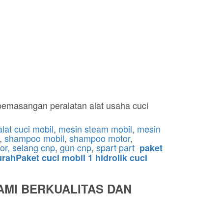
pemasangan peralatan alat usaha cuci
alat cuci mobil
,
mesin steam mobil
,
mesin
,
shampoo mobil
,
shampoo motor
,
or,
selang cnp
,
gun cnp
,
spart part
paket
rahPaket cuci mobil 1 hidrolik cuci
AMI BERKUALITAS DAN