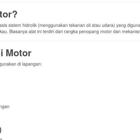
igunakan di lapangan:
ingan
)
g
trail
pat sempit