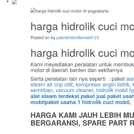
harga hidrolik cuci m
Posted on
by
pabrikhidrolikmobil123
harga hidrolik cuci mo
Kami meyediakan peralatan untuk membu
motor di daerah banten dan sekitarnya
Serta peralatan lain nya seperti : paket
ala
steam air cnp cdlf
,
kompresor angin listrik
,
semirban
,
vacuum cleaner
,
hidrolik mobil t
alat steam terdekat paket jual paket us
mobilpaket usaha 1 hidrolik cuci mobil,
HARGA KAMI JAUH LEBIH M
BERGARANSI, SPARE PART RE