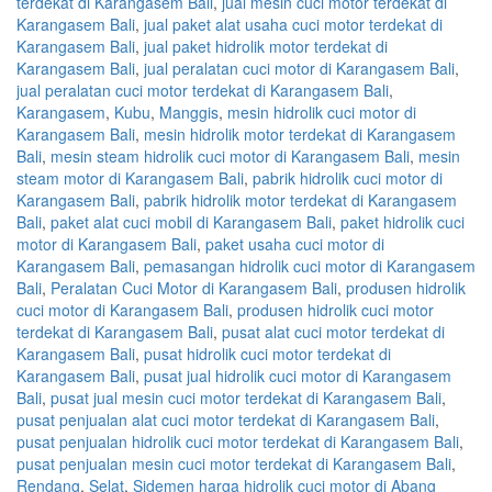
terdekat di Karangasem Bali
,
jual mesin cuci motor terdekat di
Karangasem Bali
,
jual paket alat usaha cuci motor terdekat di
Karangasem Bali
,
jual paket hidrolik motor terdekat di
Karangasem Bali
,
jual peralatan cuci motor di Karangasem Bali
,
jual peralatan cuci motor terdekat di Karangasem Bali
,
Karangasem
,
Kubu
,
Manggis
,
mesin hidrolik cuci motor di
Karangasem Bali
,
mesin hidrolik motor terdekat di Karangasem
Bali
,
mesin steam hidrolik cuci motor di Karangasem Bali
,
mesin
steam motor di Karangasem Bali
,
pabrik hidrolik cuci motor di
Karangasem Bali
,
pabrik hidrolik motor terdekat di Karangasem
Bali
,
paket alat cuci mobil di Karangasem Bali
,
paket hidrolik cuci
motor di Karangasem Bali
,
paket usaha cuci motor di
Karangasem Bali
,
pemasangan hidrolik cuci motor di Karangasem
Bali
,
Peralatan Cuci Motor di Karangasem Bali
,
produsen hidrolik
cuci motor di Karangasem Bali
,
produsen hidrolik cuci motor
terdekat di Karangasem Bali
,
pusat alat cuci motor terdekat di
Karangasem Bali
,
pusat hidrolik cuci motor terdekat di
Karangasem Bali
,
pusat jual hidrolik cuci motor di Karangasem
Bali
,
pusat jual mesin cuci motor terdekat di Karangasem Bali
,
pusat penjualan alat cuci motor terdekat di Karangasem Bali
,
pusat penjualan hidrolik cuci motor terdekat di Karangasem Bali
,
pusat penjualan mesin cuci motor terdekat di Karangasem Bali
,
Rendang
,
Selat
,
Sidemen harga hidrolik cuci motor di Abang