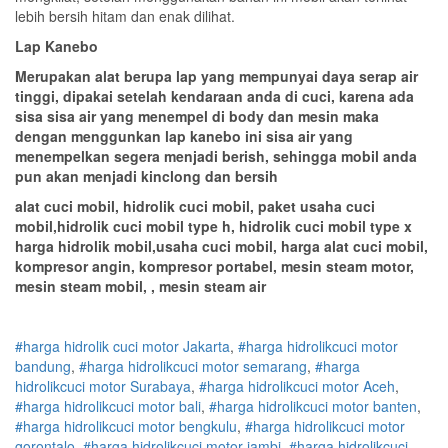
lebih bersih hitam dan enak dilihat.
Lap Kanebo
Merupakan alat berupa lap yang mempunyai daya serap air
tinggi, dipakai setelah kendaraan anda di cuci, karena ada
sisa sisa air yang menempel di body dan mesin maka
dengan menggunkan lap kanebo ini sisa air yang
menempelkan segera menjadi berish, sehingga mobil anda
pun akan menjadi kinclong dan bersih
alat cuci mobil, hidrolik cuci mobil, paket usaha cuci
mobil,hidrolik cuci mobil type h, hidrolik cuci mobil type x
harga hidrolik mobil,usaha cuci mobil, harga alat cuci mobil,
kompresor angin, kompresor portabel, mesin steam motor,
mesin steam mobil, , mesin steam air
#harga hidrolik cuci motor Jakarta
,
#
harga hidrolik
cuci
motor
bandung
,
#
harga hidrolik
cuci
motor
semarang
,
#
harga
hidrolik
cuci
motor
Surabaya
,
#
harga hidrolik
cuci
motor
Aceh
,
#
harga hidrolik
cuci
motor
bali
,
#
harga hidrolik
cuci
motor
banten
,
#
harga hidrolik
cuci
motor
bengkulu
,
#
harga hidrolik
cuci
motor
gorontalo
,
#
harga hidrolik
cuci
motor
jambi
,
#
harga hidrolik
cuci