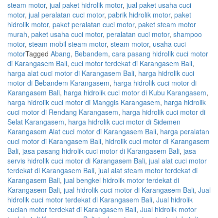
steam motor
,
jual paket hidrolik motor
,
jual paket usaha cuci
motor
,
jual peralatan cuci motor
,
pabrik hidrolik motor
,
paket
hidrolik motor
,
paket peralatan cuci motor
,
paket steam motor
murah
,
paket usaha cuci motor
,
peralatan cuci motor
,
shampoo
motor
,
steam mobil steam motor
,
steam motor
,
usaha cuci
motor
Tagged
Abang
,
Bebandem
,
cara pasang hidrolik cuci motor
di Karangasem Bali
,
cuci motor terdekat di Karangasem Bali
,
harga alat cuci motor di Karangasem Bali
,
harga hidrolik cuci
motor di Bebandem Karangasem
,
harga hidrolik cuci motor di
Karangasem Bali
,
harga hidrolik cuci motor di Kubu Karangasem
,
harga hidrolik cuci motor di Manggis Karangasem
,
harga hidrolik
cuci motor di Rendang Karangasem
,
harga hidrolik cuci motor di
Selat Karangasem
,
harga hidrolik cuci motor di Sidemen
Karangasem Alat cuci motor di Karangasem Bali
,
harga peralatan
cuci motor di Karangasem Bali
,
hidrolik cuci motor di Karangasem
Bali
,
jasa pasang hidrolik cuci motor di Karangasem Bali
,
jasa
servis hidrolik cuci motor di Karangasem Bali
,
jual alat cuci motor
terdekat di Karangasem Bali
,
jual alat steam motor terdekat di
Karangasem Bali
,
jual bengkel hidrolik motor terdekat di
Karangasem Bali
,
jual hidrolik cuci motor di Karangasem Bali
,
Jual
hidrolik cuci motor terdekat di Karangasem Bali
,
Jual hidrolik
cucian motor terdekat di Karangasem Bali
,
Jual hidrolik motor