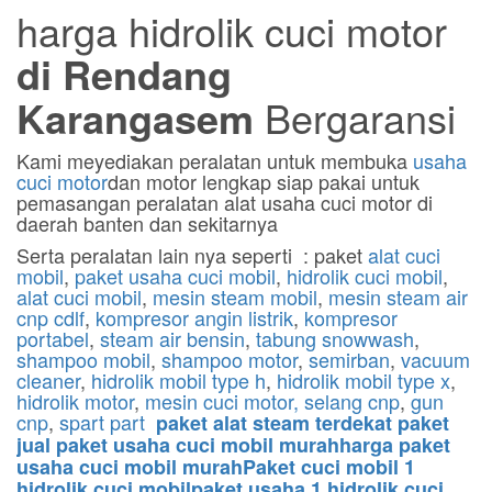
harga hidrolik cuci motor
di Rendang
Karangasem
Bergaransi
Kami meyediakan peralatan untuk membuka
usaha
cuci motor
dan motor lengkap siap pakai untuk
pemasangan peralatan alat usaha cuci motor di
daerah banten dan sekitarnya
Serta peralatan lain nya seperti : paket
alat cuci
mobil
,
paket usaha cuci mobil
,
hidrolik cuci mobil
,
alat cuci mobil
,
mesin steam mobil
,
mesin steam air
cnp cdlf
,
kompresor angin listrik
,
kompresor
portabel
,
steam air bensin
,
tabung snowwash
,
shampoo mobil
,
shampoo motor
,
semirban
,
vacuum
cleaner
,
hidrolik mobil type h
,
hidrolik mobil type x
,
hidrolik motor
,
mesin cuci motor,
selang cnp
,
gun
cnp
,
spart part
paket alat steam terdekat paket
jual paket usaha cuci mobil murahharga paket
usaha cuci mobil murahPaket cuci mobil 1
hidrolik cuci mobilpaket usaha 1 hidrolik cuci