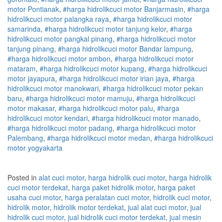
motor
Pontianak
,
#
harga hidrolik
cuci
motor
Banjarmasin
,
#
harga
hidrolik
cuci
motor
palangka raya
,
#
harga hidrolik
cuci
motor
samarinda
,
#
harga hidrolik
cuci
motor
tanjung kelor
,
#
harga
hidrolik
cuci
motor
pangkal pinang
,
#
harga hidrolik
cuci
motor
tanjung pinang
,
#
harga hidrolik
cuci
motor
Bandar lampung
,
#
harga hidrolik
cuci
motor
ambon
,
#
harga hidrolik
cuci
motor
mataram
,
#
harga hidrolik
cuci
motor
kupang
,
#
harga hidrolik
cuci
motor
jayapura
,
#
harga hidrolik
cuci
motor
irian jaya
,
#
harga
hidrolik
cuci
motor
manokwari
,
#
harga hidrolik
cuci
motor
pekan
baru
,
#
harga hidrolik
cuci
motor
mamuju
,
#
harga hidrolik
cuci
motor
makasar
,
#
harga hidrolik
cuci
motor
palu
,
#
harga
hidrolik
cuci
motor
kendari
,
#
harga hidrolik
cuci
motor
manado
,
#
harga hidrolik
cuci
motor
padang
,
#
harga hidrolik
cuci
motor
Palembang
,
#
harga hidrolik
cuci
motor
medan
,
#
harga hidrolik
cuci
motor
yogyakarta
Posted in
alat cuci motor
,
harga hidrolik cuci motor
,
harga hidrolik
cuci motor terdekat
,
harga paket hidrolik motor
,
harga paket
usaha cuci motor
,
harga peralatan cuci motor
,
hidrolik cuci motor
,
hidrolik motor
,
hidrolik motor terdekat
,
jual alat cuci motor
,
jual
hidrolik cuci motor
,
jual hidrolik cuci motor terdekat
,
jual mesin