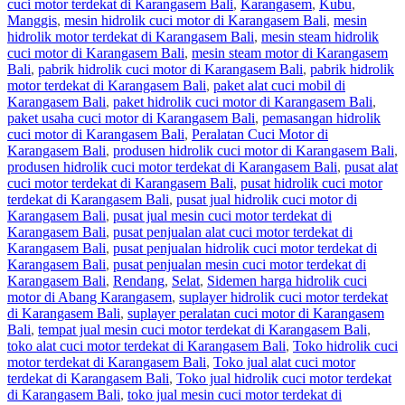
cuci motor terdekat di Karangasem Bali
,
Karangasem
,
Kubu
,
Manggis
,
mesin hidrolik cuci motor di Karangasem Bali
,
mesin
hidrolik motor terdekat di Karangasem Bali
,
mesin steam hidrolik
cuci motor di Karangasem Bali
,
mesin steam motor di Karangasem
Bali
,
pabrik hidrolik cuci motor di Karangasem Bali
,
pabrik hidrolik
motor terdekat di Karangasem Bali
,
paket alat cuci mobil di
Karangasem Bali
,
paket hidrolik cuci motor di Karangasem Bali
,
paket usaha cuci motor di Karangasem Bali
,
pemasangan hidrolik
cuci motor di Karangasem Bali
,
Peralatan Cuci Motor di
Karangasem Bali
,
produsen hidrolik cuci motor di Karangasem Bali
,
produsen hidrolik cuci motor terdekat di Karangasem Bali
,
pusat alat
cuci motor terdekat di Karangasem Bali
,
pusat hidrolik cuci motor
terdekat di Karangasem Bali
,
pusat jual hidrolik cuci motor di
Karangasem Bali
,
pusat jual mesin cuci motor terdekat di
Karangasem Bali
,
pusat penjualan alat cuci motor terdekat di
Karangasem Bali
,
pusat penjualan hidrolik cuci motor terdekat di
Karangasem Bali
,
pusat penjualan mesin cuci motor terdekat di
Karangasem Bali
,
Rendang
,
Selat
,
Sidemen harga hidrolik cuci
motor di Abang Karangasem
,
suplayer hidrolik cuci motor terdekat
di Karangasem Bali
,
suplayer peralatan cuci motor di Karangasem
Bali
,
tempat jual mesin cuci motor terdekat di Karangasem Bali
,
toko alat cuci motor terdekat di Karangasem Bali
,
Toko hidrolik cuci
motor terdekat di Karangasem Bali
,
Toko jual alat cuci motor
terdekat di Karangasem Bali
,
Toko jual hidrolik cuci motor terdekat
di Karangasem Bali
,
toko jual mesin cuci motor terdekat di