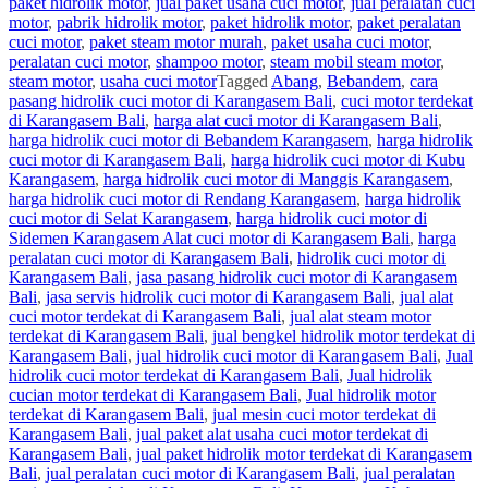
paket hidrolik motor
,
jual paket usaha cuci motor
,
jual peralatan cuci
motor
,
pabrik hidrolik motor
,
paket hidrolik motor
,
paket peralatan
cuci motor
,
paket steam motor murah
,
paket usaha cuci motor
,
peralatan cuci motor
,
shampoo motor
,
steam mobil steam motor
,
steam motor
,
usaha cuci motor
Tagged
Abang
,
Bebandem
,
cara
pasang hidrolik cuci motor di Karangasem Bali
,
cuci motor terdekat
di Karangasem Bali
,
harga alat cuci motor di Karangasem Bali
,
harga hidrolik cuci motor di Bebandem Karangasem
,
harga hidrolik
cuci motor di Karangasem Bali
,
harga hidrolik cuci motor di Kubu
Karangasem
,
harga hidrolik cuci motor di Manggis Karangasem
,
harga hidrolik cuci motor di Rendang Karangasem
,
harga hidrolik
cuci motor di Selat Karangasem
,
harga hidrolik cuci motor di
Sidemen Karangasem Alat cuci motor di Karangasem Bali
,
harga
peralatan cuci motor di Karangasem Bali
,
hidrolik cuci motor di
Karangasem Bali
,
jasa pasang hidrolik cuci motor di Karangasem
Bali
,
jasa servis hidrolik cuci motor di Karangasem Bali
,
jual alat
cuci motor terdekat di Karangasem Bali
,
jual alat steam motor
terdekat di Karangasem Bali
,
jual bengkel hidrolik motor terdekat di
Karangasem Bali
,
jual hidrolik cuci motor di Karangasem Bali
,
Jual
hidrolik cuci motor terdekat di Karangasem Bali
,
Jual hidrolik
cucian motor terdekat di Karangasem Bali
,
Jual hidrolik motor
terdekat di Karangasem Bali
,
jual mesin cuci motor terdekat di
Karangasem Bali
,
jual paket alat usaha cuci motor terdekat di
Karangasem Bali
,
jual paket hidrolik motor terdekat di Karangasem
Bali
,
jual peralatan cuci motor di Karangasem Bali
,
jual peralatan