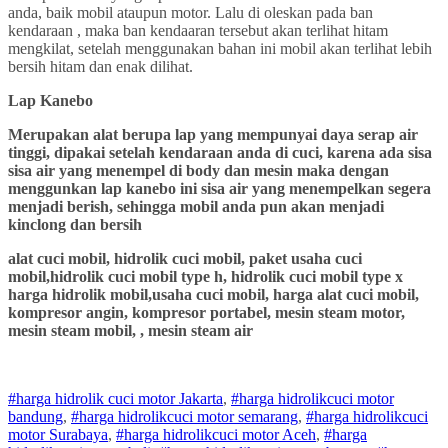
anda, baik mobil ataupun motor. Lalu di oleskan pada ban
kendaraan , maka ban kendaaran tersebut akan terlihat hitam
mengkilat, setelah menggunakan bahan ini mobil akan terlihat lebih
bersih hitam dan enak dilihat.
Lap Kanebo
Merupakan alat berupa lap yang mempunyai daya serap air
tinggi, dipakai setelah kendaraan anda di cuci, karena ada sisa
sisa air yang menempel di body dan mesin maka dengan
menggunkan lap kanebo ini sisa air yang menempelkan segera
menjadi berish, sehingga mobil anda pun akan menjadi
kinclong dan bersih
alat cuci mobil, hidrolik cuci mobil, paket usaha cuci
mobil,hidrolik cuci mobil type h, hidrolik cuci mobil type x
harga hidrolik mobil,usaha cuci mobil, harga alat cuci mobil,
kompresor angin, kompresor portabel, mesin steam motor,
mesin steam mobil, , mesin steam air
#harga hidrolik cuci motor Jakarta
,
#
harga hidrolik
cuci
motor
bandung
,
#
harga hidrolik
cuci
motor
semarang
,
#
harga hidrolik
cuci
motor
Surabaya
,
#
harga hidrolik
cuci
motor
Aceh
,
#
harga