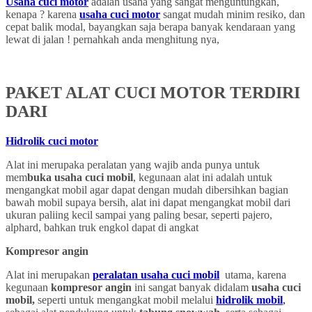
Usaha cuci motor
adalah usaha yang sangat menguntungkan,
kenapa ? karena
usaha cuci motor
sangat mudah minim resiko, dan
cepat balik modal, bayangkan saja berapa banyak kendaraan yang
lewat di jalan ! pernahkah anda menghitung nya,
PAKET ALAT CUCI MOTOR TERDIRI
DARI
Hidrolik cuci motor
Alat ini merupaka peralatan yang wajib anda punya untuk
mem
buka usaha cuci mobil
, kegunaan alat ini adalah untuk
mengangkat mobil agar dapat dengan mudah dibersihkan bagian
bawah mobil supaya bersih, alat ini dapat mengangkat mobil dari
ukuran paliing kecil sampai yang paling besar, seperti pajero,
alphard, bahkan truk engkol dapat di angkat
Kompresor angin
Alat ini merupakan
peralatan usaha cuci mobil
utama, karena
kegunaan
kompresor angin
ini sangat banyak didalam
usaha cuci
mobil,
seperti untuk mengangkat mobil melalui
hidrolik mobil
,