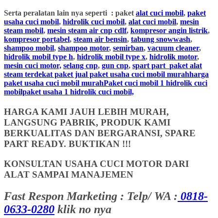
Serta peralatan lain nya seperti : paket
alat cuci mobil
,
paket
usaha cuci mobil
,
hidrolik cuci mobil
,
alat cuci mobil
,
mesin
steam mobil
,
mesin steam air cnp cdlf
,
kompresor angin listrik
,
kompresor portabel
,
steam air bensin
,
tabung snowwash
,
shampoo mobil
,
shampoo motor
,
semirban
,
vacuum cleaner
,
hidrolik mobil type h
,
hidrolik mobil type x
,
hidrolik motor
,
mesin cuci motor,
selang cnp
,
gun cnp
,
spart part
paket alat
steam terdekat paket jual paket usaha cuci mobil murahharga
paket usaha cuci mobil murahPaket cuci mobil 1 hidrolik cuci
mobilpaket usaha 1 hidrolik cuci mobil,
HARGA KAMI JAUH LEBIH MURAH,
LANGSUNG PABRIK, PRODUK KAMI
BERKUALITAS DAN BERGARANSI, SPARE
PART READY. BUKTIKAN !!!
KONSULTAN USAHA CUCI MOTOR DARI
ALAT SAMPAI MANAJEMEN
Fast Respon Marketing : Telp/ WA :
0818-
0633-0280
klik no nya