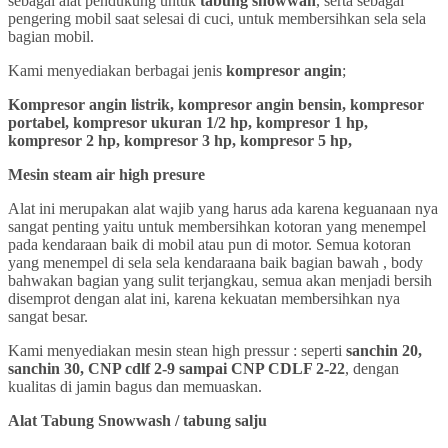
sebagai alat pendukung untuk
tabung snowwah
, serta sebagai
pengering mobil saat selesai di cuci, untuk membersihkan sela sela
bagian mobil.
Kami menyediakan berbagai jenis
kompresor angin
;
Kompresor angin listrik, kompresor angin bensin, kompresor
portabel, kompresor ukuran 1/2 hp, kompresor 1 hp,
kompresor 2 hp, kompresor 3 hp, kompresor 5 hp,
Mesin steam air high presure
Alat ini merupakan alat wajib yang harus ada karena keguanaan nya
sangat penting yaitu untuk membersihkan kotoran yang menempel
pada kendaraan baik di mobil atau pun di motor. Semua kotoran
yang menempel di sela sela kendaraana baik bagian bawah , body
bahwakan bagian yang sulit terjangkau, semua akan menjadi bersih
disemprot dengan alat ini, karena kekuatan membersihkan nya
sangat besar.
Kami menyediakan mesin stean high pressur : seperti
sanchin 20,
sanchin 30, CNP cdlf 2-9 sampai CNP CDLF 2-22
, dengan
kualitas di jamin bagus dan memuaskan.
Alat Tabung Snowwash / tabung salju