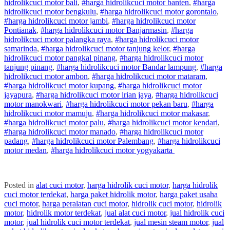
hidrolik
cuci
motor
bali
,
#
harga hidrolik
cuci
motor
banten
,
#
harga
hidrolik
cuci
motor
bengkulu
,
#
harga hidrolik
cuci
motor
gorontalo
,
#
harga hidrolik
cuci
motor
jambi
,
#
harga hidrolik
cuci
motor
Pontianak
,
#
harga hidrolik
cuci
motor
Banjarmasin
,
#
harga
hidrolik
cuci
motor
palangka raya
,
#
harga hidrolik
cuci
motor
samarinda
,
#
harga hidrolik
cuci
motor
tanjung kelor
,
#
harga
hidrolik
cuci
motor
pangkal pinang
,
#
harga hidrolik
cuci
motor
tanjung pinang
,
#
harga hidrolik
cuci
motor
Bandar lampung
,
#
harga
hidrolik
cuci
motor
ambon
,
#
harga hidrolik
cuci
motor
mataram
,
#
harga hidrolik
cuci
motor
kupang
,
#
harga hidrolik
cuci
motor
jayapura
,
#
harga hidrolik
cuci
motor
irian jaya
,
#
harga hidrolik
cuci
motor
manokwari
,
#
harga hidrolik
cuci
motor
pekan baru
,
#
harga
hidrolik
cuci
motor
mamuju
,
#
harga hidrolik
cuci
motor
makasar
,
#
harga hidrolik
cuci
motor
palu
,
#
harga hidrolik
cuci
motor
kendari
,
#
harga hidrolik
cuci
motor
manado
,
#
harga hidrolik
cuci
motor
padang
,
#
harga hidrolik
cuci
motor
Palembang
,
#
harga hidrolik
cuci
motor
medan
,
#
harga hidrolik
cuci
motor
yogyakarta
Posted in
alat cuci motor
,
harga hidrolik cuci motor
,
harga hidrolik
cuci motor terdekat
,
harga paket hidrolik motor
,
harga paket usaha
cuci motor
,
harga peralatan cuci motor
,
hidrolik cuci motor
,
hidrolik
motor
,
hidrolik motor terdekat
,
jual alat cuci motor
,
jual hidrolik cuci
motor
,
jual hidrolik cuci motor terdekat
,
jual mesin steam motor
,
jual