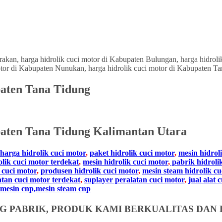
paten Tana Tidung
ten Tana Tidung Kalimantan Utara
harga hidrolik cuci motor
,
paket hidrolik cuci motor
,
mesin hidrol
olik cuci motor terdekat
,
mesin hidrolik cuci motor
,
pabrik hidroli
 cuci motor
,
produsen hidrolik cuci motor
,
mesin steam hidrolik cu
atan cuci motor terdekat
,
suplayer peralatan cuci motor
,
jual alat 
mesin cnp,mesin steam cnp
 PABRIK, PRODUK KAMI BERKUALITAS DAN 