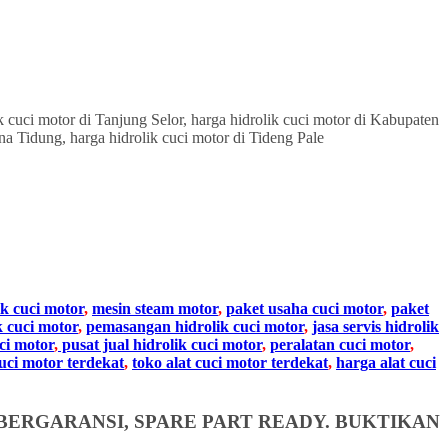
ik cuci motor
,
mesin steam motor
,
paket usaha cuci motor
,
paket
k cuci motor
,
pemasangan hidrolik cuci motor
,
jasa servis hidrolik
ci motor
,
pusat jual hidrolik cuci motor
,
peralatan cuci motor
,
cuci motor terdekat
,
toko alat cuci motor terdekat
,
harga alat cuci
BERGARANSI, SPARE PART READY. BUKTIKAN