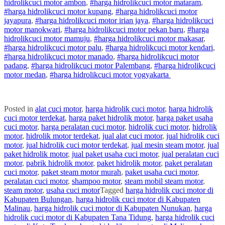
hidrolik
cuci
motor
ambon
,
#
harga hidrolik
cuci
motor
mataram
,
#
harga hidrolik
cuci
motor
kupang
,
#
harga hidrolik
cuci
motor
jayapura
,
#
harga hidrolik
cuci
motor
irian jaya
,
#
harga hidrolik
cuci
motor
manokwari
,
#
harga hidrolik
cuci
motor
pekan baru
,
#
harga
hidrolik
cuci
motor
mamuju
,
#
harga hidrolik
cuci
motor
makasar
,
#
harga hidrolik
cuci
motor
palu
,
#
harga hidrolik
cuci
motor
kendari
,
#
harga hidrolik
cuci
motor
manado
,
#
harga hidrolik
cuci
motor
padang
,
#
harga hidrolik
cuci
motor
Palembang
,
#
harga hidrolik
cuci
motor
medan
,
#
harga hidrolik
cuci
motor
yogyakarta
Posted in
alat cuci motor
,
harga hidrolik cuci motor
,
harga hidrolik
cuci motor terdekat
,
harga paket hidrolik motor
,
harga paket usaha
cuci motor
,
harga peralatan cuci motor
,
hidrolik cuci motor
,
hidrolik
motor
,
hidrolik motor terdekat
,
jual alat cuci motor
,
jual hidrolik cuci
motor
,
jual hidrolik cuci motor terdekat
,
jual mesin steam motor
,
jual
paket hidrolik motor
,
jual paket usaha cuci motor
,
jual peralatan cuci
motor
,
pabrik hidrolik motor
,
paket hidrolik motor
,
paket peralatan
cuci motor
,
paket steam motor murah
,
paket usaha cuci motor
,
peralatan cuci motor
,
shampoo motor
,
steam mobil steam motor
,
steam motor
,
usaha cuci motor
Tagged
harga hidrolik cuci motor di
Kabupaten Bulungan
,
harga hidrolik cuci motor di Kabupaten
Malinau
,
harga hidrolik cuci motor di Kabupaten Nunukan
,
harga
hidrolik cuci motor di Kabupaten Tana Tidung
,
harga hidrolik cuci