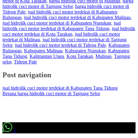
motor di Kota Tarakan
,
harga hidrolik cuci motor di Malinau
,
harga
hidrolik cuci motor di Tanjung Selor
,
harga hidrolik cuci motor di
Tideng Pale
,
jual hidrolik cuci motor terdekat di Kabupaten
Bulungan
,
jual hidrolik cuci motor terdekat di Kabupaten Malinau
,
jual hidrolik cuci motor terdekat di Kabupaten Nunukan
,
jual
hidrolik cuci motor terdekat di Kabupaten Tana Tidung
,
jual hidrolik
cuci motor terdekat di Kota Tarakan
,
jual hidrolik cuci motor
terdekat di Malinau
,
jual hidrolik cuci motor terdekat di Tanjung
Selor
,
jual hidrolik cuci motor terdekat di Tideng Pale
,
Kabupaten
Bulungan
,
Kabupaten Malinau
,
Kabupaten Nunukan
,
Kabupaten
Tana Tidung
,
Kalimantan Utara
,
Kota Tarakan
,
Malinau
,
Tanjung
selor
,
Tideng Pale
Post navigation
jual hidrolik cuci motor terdekat di Kabupaten Tana Tidung
Berapa harga hidrolik cuci motor di Tanjung Selor
1