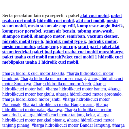
Serta peralatan lain nya seperti : paket
alat cuci mobil
,
paket
usaha cuci mobil
,
hidrolik cuci mobil
,
alat cuci mobil
,
mesin
steam mobil
,
mesin steam air cnp cdlf
,
kompresor angin listrik
,
kompresor portabel
,
steam air bensin
,
tabung snowwash
,
shampoo mobil
,
shampoo motor
,
semirban
,
vacuum cleaner
,
hidrolik mobil type h
,
hidrolik mobil type x
,
hidrolik motor
,
mesin cuci motor,
selang cnp
,
gun cnp
,
spart part
paket alat
steam terdekat paket jual paket usaha cuci mobil murahharga
paket usaha cuci mobil murahPaket cuci mobil 1 hidrolik cuci
mobilpaket usaha 1 hidrolik cuci mobil,
#harga hidrolik cuci motor Jakarta
,
#
harga hidrolik
cuci
motor
bandung
,
#
harga hidrolik
cuci
motor
semarang
,
#
harga hidrolik
cuci
motor
Surabaya
,
#
harga hidrolik
cuci
motor
Aceh
,
#
harga
hidrolik
cuci
motor
bali
,
#
harga hidrolik
cuci
motor
banten
,
#
harga
hidrolik
cuci
motor
bengkulu
,
#
harga hidrolik
cuci
motor
gorontalo
,
#
harga hidrolik
cuci
motor
jambi
,
#
harga hidrolik
cuci
motor
Pontianak
,
#
harga hidrolik
cuci
motor
Banjarmasin
,
#
harga
hidrolik
cuci
motor
palangka raya
,
#
harga hidrolik
cuci
motor
samarinda
,
#
harga hidrolik
cuci
motor
tanjung kelor
,
#
harga
hidrolik
cuci
motor
pangkal pinang
,
#
harga hidrolik
cuci
motor
tanjung pinang
,
#
harga hidrolik
cuci
motor
Bandar lampung
,
#
harga