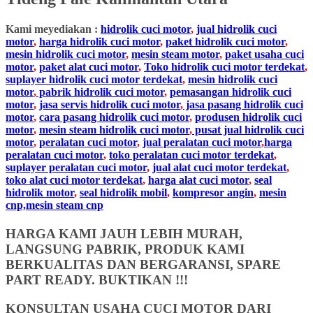
Kami meyediakan :
hidrolik cuci motor
,
jual hidrolik cuci
motor
,
harga hidrolik cuci motor
,
paket hidrolik cuci motor
,
mesin hidrolik cuci motor
,
mesin steam motor
,
paket usaha cuci
motor
,
paket alat cuci motor
,
Toko hidrolik cuci motor terdekat
,
suplayer hidrolik cuci motor terdekat
,
mesin hidrolik cuci
motor
,
pabrik hidrolik cuci motor
,
pemasangan hidrolik cuci
motor
,
jasa servis hidrolik cuci motor
,
jasa pasang hidrolik cuci
motor
,
cara pasang hidrolik cuci motor
,
produsen hidrolik cuci
motor
,
mesin steam hidrolik cuci motor
,
pusat jual hidrolik cuci
motor
,
peralatan cuci motor
,
jual peralatan cuci motor
,
harga
peralatan cuci motor
,
toko peralatan cuci motor terdekat
,
suplayer peralatan cuci motor
,
jual alat cuci motor terdekat
,
toko alat cuci motor terdekat
,
harga alat cuci motor
,
seal
hidrolik motor
,
seal hidrolik mobil
,
kompresor angin
,
mesin
cnp,mesin steam cnp
HARGA KAMI JAUH LEBIH MURAH,
LANGSUNG PABRIK, PRODUK KAMI
BERKUALITAS DAN BERGARANSI, SPARE
PART READY. BUKTIKAN !!!
KONSULTAN USAHA CUCI MOTOR DARI