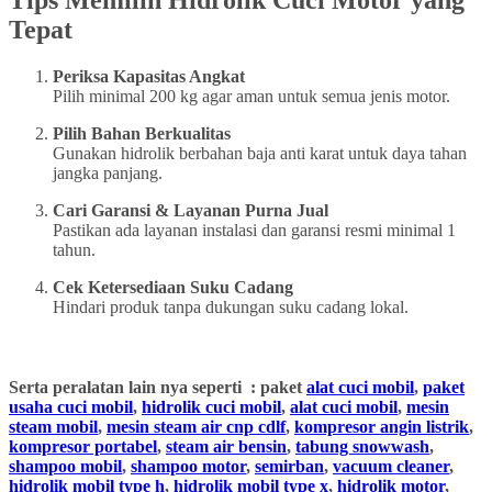
Tips Memilih Hidrolik Cuci Motor yang
Tepat
Periksa Kapasitas Angkat
Pilih minimal 200 kg agar aman untuk semua jenis motor.
Pilih Bahan Berkualitas
Gunakan hidrolik berbahan baja anti karat untuk daya tahan
jangka panjang.
Cari Garansi & Layanan Purna Jual
Pastikan ada layanan instalasi dan garansi resmi minimal 1
tahun.
Cek Ketersediaan Suku Cadang
Hindari produk tanpa dukungan suku cadang lokal.
Serta peralatan lain nya seperti : paket
alat cuci mobil
,
paket
usaha cuci mobil
,
hidrolik cuci mobil
,
alat cuci mobil
,
mesin
steam mobil
,
mesin steam air cnp cdlf
,
kompresor angin listrik
,
kompresor portabel
,
steam air bensin
,
tabung snowwash
,
shampoo mobil
,
shampoo motor
,
semirban
,
vacuum cleaner
,
hidrolik mobil type h
,
hidrolik mobil type x
,
hidrolik motor
,