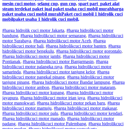
mesin cuci motor,
selang cnp
,
gun cnp
,
spart part
paket alat
steam terdekat paket jual paket usaha cuci mobil murahharga
paket usaha cuci mobil murahPaket cuci mobil 1 hidrolik cuci
mobilpaket usaha 1 hidrolik cuci mobil,
#harga hidrolik cuci motor Jakarta
,
#
harga hidrolik
cuci
motor
bandung
,
#
harga hidrolik
cuci
motor
semarang
,
#
harga hidrolik
cuci
motor
Surabaya
,
#
harga hidrolik
cuci
motor
Aceh
,
#
harga
hidrolik
cuci
motor
bali
,
#
harga hidrolik
cuci
motor
banten
,
#
harga
hidrolik
cuci
motor
bengkulu
,
#
harga hidrolik
cuci
motor
gorontalo
,
#
harga hidrolik
cuci
motor
jambi
,
#
harga hidrolik
cuci
motor
Pontianak
,
#
harga hidrolik
cuci
motor
Banjarmasin
,
#
harga
hidrolik
cuci
motor
palangka raya
,
#
harga hidrolik
cuci
motor
samarinda
,
#
harga hidrolik
cuci
motor
tanjung kelor
,
#
harga
hidrolik
cuci
motor
pangkal pinang
,
#
harga hidrolik
cuci
motor
tanjung pinang
,
#
harga hidrolik
cuci
motor
Bandar lampung
,
#
harga
hidrolik
cuci
motor
ambon
,
#
harga hidrolik
cuci
motor
mataram
,
#
harga hidrolik
cuci
motor
kupang
,
#
harga hidrolik
cuci
motor
jayapura
,
#
harga hidrolik
cuci
motor
irian jaya
,
#
harga hidrolik
cuci
motor
manokwari
,
#
harga hidrolik
cuci
motor
pekan baru
,
#
harga
hidrolik
cuci
motor
mamuju
,
#
harga hidrolik
cuci
motor
makasar
,
#
harga hidrolik
cuci
motor
palu
,
#
harga hidrolik
cuci
motor
kendari
,
#
harga hidrolik
cuci
motor
manado
,
#
harga hidrolik
cuci
motor
padang
,
#
harga hidrolik
cuci
motor
Palembang
,
#
harga hidrolik
cuci
motor
medan
,
#
harga hidrolik
cuci
motor
yogyakarta