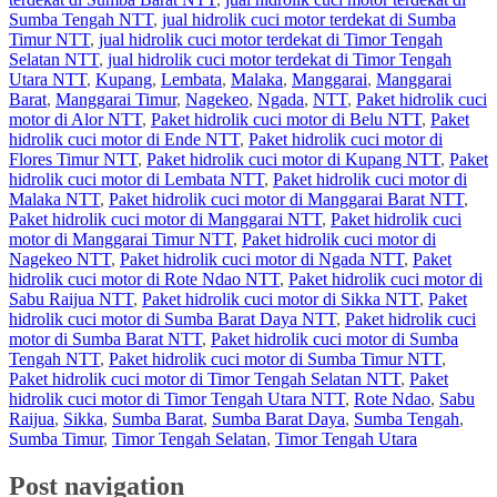
Sumba Tengah NTT
,
jual hidrolik cuci motor terdekat di Sumba
Timur NTT
,
jual hidrolik cuci motor terdekat di Timor Tengah
Selatan NTT
,
jual hidrolik cuci motor terdekat di Timor Tengah
Utara NTT
,
Kupang
,
Lembata
,
Malaka
,
Manggarai
,
Manggarai
Barat
,
Manggarai Timur
,
Nagekeo
,
Ngada
,
NTT
,
Paket hidrolik cuci
motor di Alor NTT
,
Paket hidrolik cuci motor di Belu NTT
,
Paket
hidrolik cuci motor di Ende NTT
,
Paket hidrolik cuci motor di
Flores Timur NTT
,
Paket hidrolik cuci motor di Kupang NTT
,
Paket
hidrolik cuci motor di Lembata NTT
,
Paket hidrolik cuci motor di
Malaka NTT
,
Paket hidrolik cuci motor di Manggarai Barat NTT
,
Paket hidrolik cuci motor di Manggarai NTT
,
Paket hidrolik cuci
motor di Manggarai Timur NTT
,
Paket hidrolik cuci motor di
Nagekeo NTT
,
Paket hidrolik cuci motor di Ngada NTT
,
Paket
hidrolik cuci motor di Rote Ndao NTT
,
Paket hidrolik cuci motor di
Sabu Raijua NTT
,
Paket hidrolik cuci motor di Sikka NTT
,
Paket
hidrolik cuci motor di Sumba Barat Daya NTT
,
Paket hidrolik cuci
motor di Sumba Barat NTT
,
Paket hidrolik cuci motor di Sumba
Tengah NTT
,
Paket hidrolik cuci motor di Sumba Timur NTT
,
Paket hidrolik cuci motor di Timor Tengah Selatan NTT
,
Paket
hidrolik cuci motor di Timor Tengah Utara NTT
,
Rote Ndao
,
Sabu
Raijua
,
Sikka
,
Sumba Barat
,
Sumba Barat Daya
,
Sumba Tengah
,
Sumba Timur
,
Timor Tengah Selatan
,
Timor Tengah Utara
Post navigation