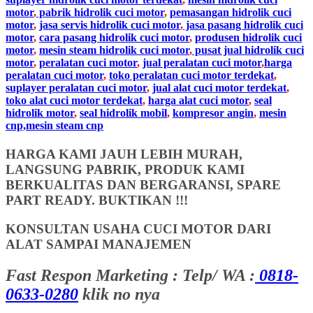
motor
,
pabrik hidrolik cuci motor
,
pemasangan hidrolik cuci
motor
,
jasa servis hidrolik cuci motor
,
jasa pasang hidrolik cuci
motor
,
cara pasang hidrolik cuci motor
,
produsen hidrolik cuci
motor
,
mesin steam hidrolik cuci motor
,
pusat jual hidrolik cuci
motor
,
peralatan cuci motor
,
jual peralatan cuci motor
,
harga
peralatan cuci motor
,
toko peralatan cuci motor terdekat
,
suplayer peralatan cuci motor
,
jual alat cuci motor terdekat
,
toko alat cuci motor terdekat
,
harga alat cuci motor
,
seal
hidrolik motor
,
seal hidrolik mobil
,
kompresor angin
,
mesin
cnp,mesin steam cnp
HARGA KAMI JAUH LEBIH MURAH,
LANGSUNG PABRIK, PRODUK KAMI
BERKUALITAS DAN BERGARANSI, SPARE
PART READY. BUKTIKAN !!!
KONSULTAN USAHA CUCI MOTOR DARI
ALAT SAMPAI MANAJEMEN
Fast Respon Marketing : Telp/ WA :
0818-
0633-0280
klik no nya