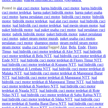
Posted in
alat cuci motor
,
harga hidrolik cuci motor
,
harga hidrolik
cuci motor terdekat
,
harga paket hidrolik motor
,
harga paket usaha
cuci motor
,
harga peralatan cuci motor
,
hidrolik cuci motor
,
hidrolik
motor
,
hidrolik motor terdekat
,
jual alat cuci motor
,
jual hidrolik cuci
motor
,
jual hidrolik cuci motor terdekat
,
jual mesin steam motor
,
jual
paket hidrolik motor
,
jual paket usaha cuci motor
,
jual peralatan cuci
motor
,
pabrik hidrolik motor
,
paket hidrolik motor
,
paket peralatan
cuci motor
,
paket steam motor murah
,
paket usaha cuci motor
,
peralatan cuci motor
,
shampoo motor
,
steam mobil steam motor
,
steam motor
,
usaha cuci motor
Tagged
Alor
,
Belu
,
Ende
,
Flores
Timur
,
jual hidrolik cuci motor terdekat di Alor NTT
,
jual hidrolik
cuci motor terdekat di Belu NTT
,
jual hidrolik cuci motor terdekat di
Ende NTT
,
jual hidrolik cuci motor terdekat di Flores Timur NTT
,
jual hidrolik cuci motor terdekat di Kupang NTT
,
jual hidrolik cuci
motor terdekat di Lembata NTT
,
jual hidrolik cuci motor terdekat di
Malaka NTT
,
jual hidrolik cuci motor terdekat di Manggarai Barat
NTT
,
jual hidrolik cuci motor terdekat di Manggarai NTT
,
jual
hidrolik cuci motor terdekat di Manggarai Timur NTT
,
jual hidrolik
cuci motor terdekat di Nagekeo NTT
,
jual hidrolik cuci motor
terdekat di Ngada NTT
,
jual hidrolik cuci motor terdekat di Rote
Ndao NTT
,
jual hidrolik cuci motor terdekat di Sabu Raijua NTT
,
jual hidrolik cuci motor terdekat di Sikka NTT
,
jual hidrolik cuci
motor terdekat di Sumba Barat Daya NTT
,
jual hidrolik cuci motor
terdekat di Sumba Barat NTT
,
jual hidrolik cuci motor terdekat di