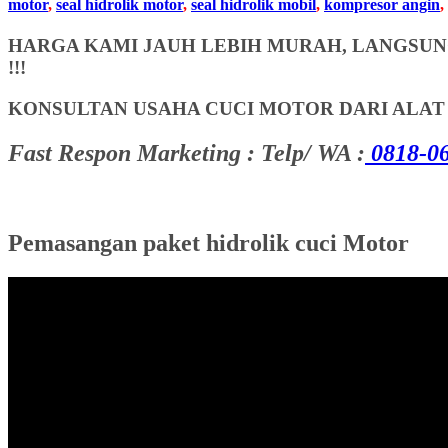
motor
,
seal hidrolik motor
,
seal hidrolik mobil
,
kompresor angin
,
HARGA KAMI JAUH LEBIH MURAH, LANGSUNG
!!!
KONSULTAN USAHA CUCI MOTOR DARI ALA
Fast Respon Marketing : Telp/ WA :
0818-06
Pemasangan paket hidrolik cuci Motor