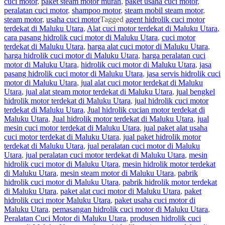
cuci motor
,
paket steam motor murah
,
paket usaha cuci motor
,
peralatan cuci motor
,
shampoo motor
,
steam mobil steam motor
,
steam motor
,
usaha cuci motor
Tagged
agent hidrolik cuci motor
terdekat di Maluku Utara
,
Alat cuci motor terdekat di Maluku Utara
,
cara pasang hidrolik cuci motor di Maluku Utara
,
cuci motor
terdekat di Maluku Utara
,
harga alat cuci motor di Maluku Utara
,
harga hidrolik cuci motor di Maluku Utara
,
harga peralatan cuci
motor di Maluku Utara
,
hidrolik cuci motor di Maluku Utara
,
jasa
pasang hidrolik cuci motor di Maluku Utara
,
jasa servis hidrolik cuci
motor di Maluku Utara
,
jual alat cuci motor terdekat di Maluku
Utara
,
jual alat steam motor terdekat di Maluku Utara
,
jual bengkel
hidrolik motor terdekat di Maluku Utara
,
jual hidrolik cuci motor
terdekat di Maluku Utara
,
Jual hidrolik cucian motor terdekat di
Maluku Utara
,
Jual hidrolik motor terdekat di Maluku Utara
,
jual
mesin cuci motor terdekat di Maluku Utara
,
jual paket alat usaha
cuci motor terdekat di Maluku Utara
,
jual paket hidrolik motor
terdekat di Maluku Utara
,
jual peralatan cuci motor di Maluku
Utara
,
jual peralatan cuci motor terdekat di Maluku Utara
,
mesin
hidrolik cuci motor di Maluku Utara
,
mesin hidrolik motor terdekat
di Maluku Utara
,
mesin steam motor di Maluku Utara
,
pabrik
hidrolik cuci motor di Maluku Utara
,
pabrik hidrolik motor terdekat
di Maluku Utara
,
paket alat cuci motor di Maluku Utara
,
paket
hidrolik cuci motor Maluku Utara
,
paket usaha cuci motor di
Maluku Utara
,
pemasangan hidrolik cuci motor di Maluku Utara
,
Peralatan Cuci Motor di Maluku Utara
,
produsen hidrolik cuci