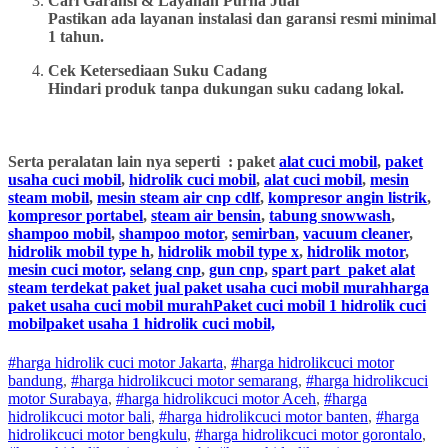
Cari Garansi & Layanan Purna Jual
Pastikan ada layanan instalasi dan garansi resmi minimal
1 tahun.
Cek Ketersediaan Suku Cadang
Hindari produk tanpa dukungan suku cadang lokal.
Serta peralatan lain nya seperti : paket
alat cuci mobil
,
paket
usaha cuci mobil
,
hidrolik cuci mobil
,
alat cuci mobil
,
mesin
steam mobil
,
mesin steam air cnp cdlf
,
kompresor angin listrik
,
kompresor portabel
,
steam air bensin
,
tabung snowwash
,
shampoo mobil
,
shampoo motor
,
semirban
,
vacuum cleaner
,
hidrolik mobil type h
,
hidrolik mobil type x
,
hidrolik motor
,
mesin cuci motor,
selang cnp
,
gun cnp
,
spart part
paket alat
steam terdekat paket jual paket usaha cuci mobil murahharga
paket usaha cuci mobil murahPaket cuci mobil 1 hidrolik cuci
mobilpaket usaha 1 hidrolik cuci mobil,
#harga hidrolik cuci motor Jakarta
,
#
harga hidrolik
cuci
motor
bandung
,
#
harga hidrolik
cuci
motor
semarang
,
#
harga hidrolik
cuci
motor
Surabaya
,
#
harga hidrolik
cuci
motor
Aceh
,
#
harga
hidrolik
cuci
motor
bali
,
#
harga hidrolik
cuci
motor
banten
,
#
harga
hidrolik
cuci
motor
bengkulu
,
#
harga hidrolik
cuci
motor
gorontalo
,