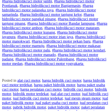
#
harga hidrolik
cuci
motor
jambi
,
#
harga hidrolik
cuci
motor
Pontianak
,
#
harga hidrolik
cuci
motor
Banjarmasin
,
#
harga
hidrolik
cuci
motor
palangka raya
,
#
harga hidrolik
cuci
motor
samarinda
,
#
harga hidrolik
cuci
motor
tanjung kelor
,
#
harga
hidrolik
cuci
motor
pangkal pinang
,
#
harga hidrolik
cuci
motor
tanjung pinang
,
#
harga hidrolik
cuci
motor
Bandar lampung
,
#
harga
hidrolik
cuci
motor
ambon
,
#
harga hidrolik
cuci
motor
mataram
,
#
harga hidrolik
cuci
motor
kupang
,
#
harga hidrolik
cuci
motor
jayapura
,
#
harga hidrolik
cuci
motor
irian jaya
,
#
harga hidrolik
cuci
motor
manokwari
,
#
harga hidrolik
cuci
motor
pekan baru
,
#
harga
hidrolik
cuci
motor
mamuju
,
#
harga hidrolik
cuci
motor
makasar
,
#
harga hidrolik
cuci
motor
palu
,
#
harga hidrolik
cuci
motor
kendari
,
#
harga hidrolik
cuci
motor
manado
,
#
harga hidrolik
cuci
motor
padang
,
#
harga hidrolik
cuci
motor
Palembang
,
#
harga hidrolik
cuci
motor
medan
,
#
harga hidrolik
cuci
motor
yogyakarta
Posted in
alat cuci motor
,
harga hidrolik cuci motor
,
harga hidrolik
cuci motor terdekat
,
harga paket hidrolik motor
,
harga paket usaha
cuci motor
,
harga peralatan cuci motor
,
hidrolik cuci motor
,
hidrolik
motor
,
hidrolik motor terdekat
,
jual alat cuci motor
,
jual hidrolik cuci
motor
,
jual hidrolik cuci motor terdekat
,
jual mesin steam motor
,
jual
paket hidrolik motor
,
jual paket usaha cuci motor
,
jual peralatan cuci
motor
,
pabrik hidrolik motor
,
paket hidrolik motor
,
paket peralatan