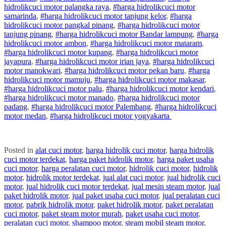
hidrolik
cuci
motor
palangka raya
,
#
harga hidrolik
cuci
motor
samarinda
,
#
harga hidrolik
cuci
motor
tanjung kelor
,
#
harga
hidrolik
cuci
motor
pangkal pinang
,
#
harga hidrolik
cuci
motor
tanjung pinang
,
#
harga hidrolik
cuci
motor
Bandar lampung
,
#
harga
hidrolik
cuci
motor
ambon
,
#
harga hidrolik
cuci
motor
mataram
,
#
harga hidrolik
cuci
motor
kupang
,
#
harga hidrolik
cuci
motor
jayapura
,
#
harga hidrolik
cuci
motor
irian jaya
,
#
harga hidrolik
cuci
motor
manokwari
,
#
harga hidrolik
cuci
motor
pekan baru
,
#
harga
hidrolik
cuci
motor
mamuju
,
#
harga hidrolik
cuci
motor
makasar
,
#
harga hidrolik
cuci
motor
palu
,
#
harga hidrolik
cuci
motor
kendari
,
#
harga hidrolik
cuci
motor
manado
,
#
harga hidrolik
cuci
motor
padang
,
#
harga hidrolik
cuci
motor
Palembang
,
#
harga hidrolik
cuci
motor
medan
,
#
harga hidrolik
cuci
motor
yogyakarta
Posted in
alat cuci motor
,
harga hidrolik cuci motor
,
harga hidrolik
cuci motor terdekat
,
harga paket hidrolik motor
,
harga paket usaha
cuci motor
,
harga peralatan cuci motor
,
hidrolik cuci motor
,
hidrolik
motor
,
hidrolik motor terdekat
,
jual alat cuci motor
,
jual hidrolik cuci
motor
,
jual hidrolik cuci motor terdekat
,
jual mesin steam motor
,
jual
paket hidrolik motor
,
jual paket usaha cuci motor
,
jual peralatan cuci
motor
,
pabrik hidrolik motor
,
paket hidrolik motor
,
paket peralatan
cuci motor
,
paket steam motor murah
,
paket usaha cuci motor
,
peralatan cuci motor
,
shampoo motor
,
steam mobil steam motor
,