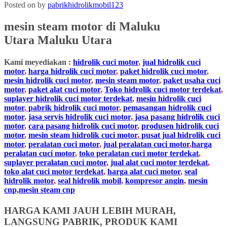
Posted on
by
pabrikhidrolikmobil123
mesin steam motor
di Maluku
Utara
Maluku Utara
Kami meyediakan :
hidrolik cuci motor
,
jual hidrolik cuci
motor
,
harga hidrolik cuci motor
,
paket hidrolik cuci motor
,
mesin hidrolik cuci motor
,
mesin steam motor
,
paket usaha cuci
motor
,
paket alat cuci motor
,
Toko hidrolik cuci motor terdekat
,
suplayer hidrolik cuci motor terdekat
,
mesin hidrolik cuci
motor
,
pabrik hidrolik cuci motor
,
pemasangan hidrolik cuci
motor
,
jasa servis hidrolik cuci motor
,
jasa pasang hidrolik cuci
motor
,
cara pasang hidrolik cuci motor
,
produsen hidrolik cuci
motor
,
mesin steam hidrolik cuci motor
,
pusat jual hidrolik cuci
motor
,
peralatan cuci motor
,
jual peralatan cuci motor
,
harga
peralatan cuci motor
,
toko peralatan cuci motor terdekat
,
suplayer peralatan cuci motor
,
jual alat cuci motor terdekat
,
toko alat cuci motor terdekat
,
harga alat cuci motor
,
seal
hidrolik motor
,
seal hidrolik mobil
,
kompresor angin
,
mesin
cnp,mesin steam cnp
HARGA KAMI JAUH LEBIH MURAH,
LANGSUNG PABRIK, PRODUK KAMI