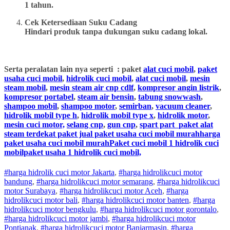
1 tahun.
Cek Ketersediaan Suku Cadang
Hindari produk tanpa dukungan suku cadang lokal.
Serta peralatan lain nya seperti : paket
alat cuci mobil
,
paket
usaha cuci mobil
,
hidrolik cuci mobil
,
alat cuci mobil
,
mesin
steam mobil
,
mesin steam air cnp cdlf
,
kompresor angin listrik
,
kompresor portabel
,
steam air bensin
,
tabung snowwash
,
shampoo mobil
,
shampoo motor
,
semirban
,
vacuum cleaner
,
hidrolik mobil type h
,
hidrolik mobil type x
,
hidrolik motor
,
mesin cuci motor,
selang cnp
,
gun cnp
,
spart part
paket alat
steam terdekat paket jual paket usaha cuci mobil murahharga
paket usaha cuci mobil murahPaket cuci mobil 1 hidrolik cuci
mobilpaket usaha 1 hidrolik cuci mobil,
#harga hidrolik cuci motor Jakarta
,
#
harga hidrolik
cuci
motor
bandung
,
#
harga hidrolik
cuci
motor
semarang
,
#
harga hidrolik
cuci
motor
Surabaya
,
#
harga hidrolik
cuci
motor
Aceh
,
#
harga
hidrolik
cuci
motor
bali
,
#
harga hidrolik
cuci
motor
banten
,
#
harga
hidrolik
cuci
motor
bengkulu
,
#
harga hidrolik
cuci
motor
gorontalo
,
#
harga hidrolik
cuci
motor
jambi
,
#
harga hidrolik
cuci
motor
Pontianak
,
#
harga hidrolik
cuci
motor
Banjarmasin
,
#
harga