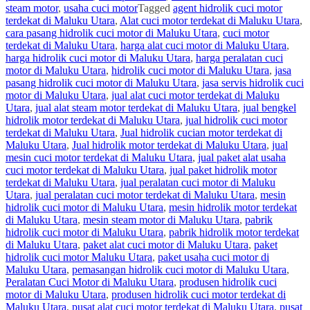
steam motor
,
usaha cuci motor
Tagged
agent hidrolik cuci motor
terdekat di Maluku Utara
,
Alat cuci motor terdekat di Maluku Utara
,
cara pasang hidrolik cuci motor di Maluku Utara
,
cuci motor
terdekat di Maluku Utara
,
harga alat cuci motor di Maluku Utara
,
harga hidrolik cuci motor di Maluku Utara
,
harga peralatan cuci
motor di Maluku Utara
,
hidrolik cuci motor di Maluku Utara
,
jasa
pasang hidrolik cuci motor di Maluku Utara
,
jasa servis hidrolik cuci
motor di Maluku Utara
,
jual alat cuci motor terdekat di Maluku
Utara
,
jual alat steam motor terdekat di Maluku Utara
,
jual bengkel
hidrolik motor terdekat di Maluku Utara
,
jual hidrolik cuci motor
terdekat di Maluku Utara
,
Jual hidrolik cucian motor terdekat di
Maluku Utara
,
Jual hidrolik motor terdekat di Maluku Utara
,
jual
mesin cuci motor terdekat di Maluku Utara
,
jual paket alat usaha
cuci motor terdekat di Maluku Utara
,
jual paket hidrolik motor
terdekat di Maluku Utara
,
jual peralatan cuci motor di Maluku
Utara
,
jual peralatan cuci motor terdekat di Maluku Utara
,
mesin
hidrolik cuci motor di Maluku Utara
,
mesin hidrolik motor terdekat
di Maluku Utara
,
mesin steam motor di Maluku Utara
,
pabrik
hidrolik cuci motor di Maluku Utara
,
pabrik hidrolik motor terdekat
di Maluku Utara
,
paket alat cuci motor di Maluku Utara
,
paket
hidrolik cuci motor Maluku Utara
,
paket usaha cuci motor di
Maluku Utara
,
pemasangan hidrolik cuci motor di Maluku Utara
,
Peralatan Cuci Motor di Maluku Utara
,
produsen hidrolik cuci
motor di Maluku Utara
,
produsen hidrolik cuci motor terdekat di
Maluku Utara
,
pusat alat cuci motor terdekat di Maluku Utara
,
pusat