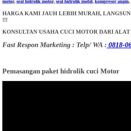
motor
,
seal hidrolik motor
,
seal hidrolik mobil
,
kompresor angin
,
HARGA KAMI JAUH LEBIH MURAH, LANGSUNG
!!!
KONSULTAN USAHA CUCI MOTOR DARI ALA
Fast Respon Marketing : Telp/ WA :
0818-06
Pemasangan paket hidrolik cuci Motor