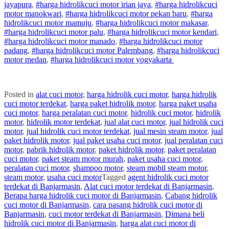
jayapura
,
#
harga hidrolik
cuci
motor
irian jaya
,
#
harga hidrolik
cuci
motor
manokwari
,
#
harga hidrolik
cuci
motor
pekan baru
,
#
harga
hidrolik
cuci
motor
mamuju
,
#
harga hidrolik
cuci
motor
makasar
,
#
harga hidrolik
cuci
motor
palu
,
#
harga hidrolik
cuci
motor
kendari
,
#
harga hidrolik
cuci
motor
manado
,
#
harga hidrolik
cuci
motor
padang
,
#
harga hidrolik
cuci
motor
Palembang
,
#
harga hidrolik
cuci
motor
medan
,
#
harga hidrolik
cuci
motor
yogyakarta
Posted in
alat cuci motor
,
harga hidrolik cuci motor
,
harga hidrolik
cuci motor terdekat
,
harga paket hidrolik motor
,
harga paket usaha
cuci motor
,
harga peralatan cuci motor
,
hidrolik cuci motor
,
hidrolik
motor
,
hidrolik motor terdekat
,
jual alat cuci motor
,
jual hidrolik cuci
motor
,
jual hidrolik cuci motor terdekat
,
jual mesin steam motor
,
jual
paket hidrolik motor
,
jual paket usaha cuci motor
,
jual peralatan cuci
motor
,
pabrik hidrolik motor
,
paket hidrolik motor
,
paket peralatan
cuci motor
,
paket steam motor murah
,
paket usaha cuci motor
,
peralatan cuci motor
,
shampoo motor
,
steam mobil steam motor
,
steam motor
,
usaha cuci motor
Tagged
agent hidrolik cuci motor
terdekat di Banjarmasin
,
Alat cuci motor terdekat di Banjarmasin
,
Berapa harga hidrolik cuci motor di Banjarmasin
,
Cabang hidrolik
cuci motor di Banjarmasin
,
cara pasang hidrolik cuci motor di
Banjarmasin
,
cuci motor terdekat di Banjarmasin
,
Dimana beli
hidrolik cuci motor di Banjarmasin
,
harga alat cuci motor di