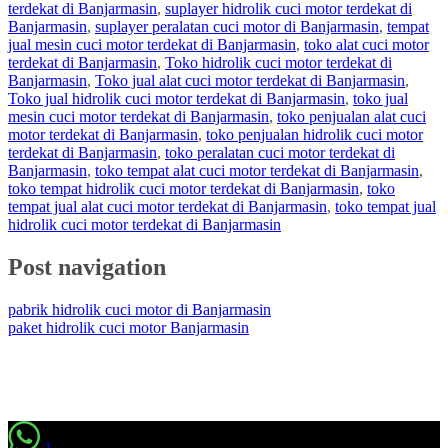
terdekat di Banjarmasin
,
suplayer hidrolik cuci motor terdekat di
Banjarmasin
,
suplayer peralatan cuci motor di Banjarmasin
,
tempat
jual mesin cuci motor terdekat di Banjarmasin
,
toko alat cuci motor
terdekat di Banjarmasin
,
Toko hidrolik cuci motor terdekat di
Banjarmasin
,
Toko jual alat cuci motor terdekat di Banjarmasin
,
Toko jual hidrolik cuci motor terdekat di Banjarmasin
,
toko jual
mesin cuci motor terdekat di Banjarmasin
,
toko penjualan alat cuci
motor terdekat di Banjarmasin
,
toko penjualan hidrolik cuci motor
terdekat di Banjarmasin
,
toko peralatan cuci motor terdekat di
Banjarmasin
,
toko tempat alat cuci motor terdekat di Banjarmasin
,
toko tempat hidrolik cuci motor terdekat di Banjarmasin
,
toko
tempat jual alat cuci motor terdekat di Banjarmasin
,
toko tempat jual
hidrolik cuci motor terdekat di Banjarmasin
Post navigation
pabrik hidrolik cuci motor di Banjarmasin
paket hidrolik cuci motor Banjarmasin
1