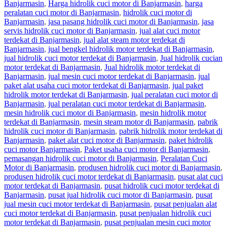
Banjarmasin
,
Harga hidrolik cuci motor di Banjarmasin
,
harga
peralatan cuci motor di Banjarmasin
,
hidrolik cuci motor di
Banjarmasin
,
jasa pasang hidrolik cuci motor di Banjarmasin
,
jasa
servis hidrolik cuci motor di Banjarmasin
,
jual alat cuci motor
terdekat di Banjarmasin
,
jual alat steam motor terdekat di
Banjarmasin
,
jual bengkel hidrolik motor terdekat di Banjarmasin
,
jual hidrolik cuci motor terdekat di Banjarmasin
,
Jual hidrolik cucian
motor terdekat di Banjarmasin
,
Jual hidrolik motor terdekat di
Banjarmasin
,
jual mesin cuci motor terdekat di Banjarmasin
,
jual
paket alat usaha cuci motor terdekat di Banjarmasin
,
jual paket
hidrolik motor terdekat di Banjarmasin
,
jual peralatan cuci motor di
Banjarmasin
,
jual peralatan cuci motor terdekat di Banjarmasin
,
mesin hidrolik cuci motor di Banjarmasin
,
mesin hidrolik motor
terdekat di Banjarmasin
,
mesin steam motor di Banjarmasin
,
pabrik
hidrolik cuci motor di Banjarmasin
,
pabrik hidrolik motor terdekat di
Banjarmasin
,
paket alat cuci motor di Banjarmasin
,
paket hidrolik
cuci motor Banjarmasin
,
Paket usaha cuci motor di Banjarmasin
,
pemasangan hidrolik cuci motor di Banjarmasin
,
Peralatan Cuci
Motor di Banjarmasin
,
produsen hidrolik cuci motor di Banjarmasin
,
produsen hidrolik cuci motor terdekat di Banjarmasin
,
pusat alat cuci
motor terdekat di Banjarmasin
,
pusat hidrolik cuci motor terdekat di
Banjarmasin
,
pusat jual hidrolik cuci motor di Banjarmasin
,
pusat
jual mesin cuci motor terdekat di Banjarmasin
,
pusat penjualan alat
cuci motor terdekat di Banjarmasin
,
pusat penjualan hidrolik cuci
motor terdekat di Banjarmasin
,
pusat penjualan mesin cuci motor