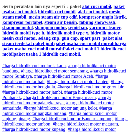
Serta peralatan lain nya seperti : paket
alat cuci mobil
,
paket
usaha cuci mobil
,
hidrolik cuci mobil
,
alat cuci mobil
,
mesin
steam mobil
,
mesin steam air cnp cdlf
,
kompresor angin listrik
,
kompresor portabel
,
steam air bensin
,
tabung snowwash
,
shampoo mobil
,
shampoo motor
,
semirban
,
vacuum cleaner
,
hidrolik mobil type h
,
hidrolik mobil type x
,
hidrolik motor
,
mesin cuci motor,
selang cnp
,
gun cnp
,
spart part
paket alat
steam terdekat paket jual paket usaha cuci mobil murahharga
paket usaha cuci mobil murahPaket cuci mobil 1 hidrolik cuci
mobilpaket usaha 1 hidrolik cuci mobil,
#harga hidrolik cuci motor Jakarta
,
#
harga hidrolik
cuci
motor
bandung
,
#
harga hidrolik
cuci
motor
semarang
,
#
harga hidrolik
cuci
motor
Surabaya
,
#
harga hidrolik
cuci
motor
Aceh
,
#
harga
hidrolik
cuci
motor
bali
,
#
harga hidrolik
cuci
motor
banten
,
#
harga
hidrolik
cuci
motor
bengkulu
,
#
harga hidrolik
cuci
motor
gorontalo
,
#
harga hidrolik
cuci
motor
jambi
,
#
harga hidrolik
cuci
motor
Pontianak
,
#
harga hidrolik
cuci
motor
Banjarmasin
,
#
harga
hidrolik
cuci
motor
palangka raya
,
#
harga hidrolik
cuci
motor
samarinda
,
#
harga hidrolik
cuci
motor
tanjung kelor
,
#
harga
hidrolik
cuci
motor
pangkal pinang
,
#
harga hidrolik
cuci
motor
tanjung pinang
,
#
harga hidrolik
cuci
motor
Bandar lampung
,
#
harga
hidrolik
cuci
motor
ambon
,
#
harga hidrolik
cuci
motor
mataram
,
#
harga hidrolik
cuci
motor
kupang
,
#
harga hidrolik
cuci
motor