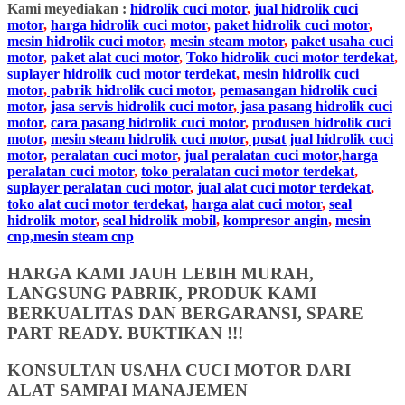
Kami meyediakan :
hidrolik cuci motor
,
jual hidrolik cuci
motor
,
harga hidrolik cuci motor
,
paket hidrolik cuci motor
,
mesin hidrolik cuci motor
,
mesin steam motor
,
paket usaha cuci
motor
,
paket alat cuci motor
,
Toko hidrolik cuci motor terdekat
,
suplayer hidrolik cuci motor terdekat
,
mesin hidrolik cuci
motor
,
pabrik hidrolik cuci motor
,
pemasangan hidrolik cuci
motor
,
jasa servis hidrolik cuci motor
,
jasa pasang hidrolik cuci
motor
,
cara pasang hidrolik cuci motor
,
produsen hidrolik cuci
motor
,
mesin steam hidrolik cuci motor
,
pusat jual hidrolik cuci
motor
,
peralatan cuci motor
,
jual peralatan cuci motor
,
harga
peralatan cuci motor
,
toko peralatan cuci motor terdekat
,
suplayer peralatan cuci motor
,
jual alat cuci motor terdekat
,
toko alat cuci motor terdekat
,
harga alat cuci motor
,
seal
hidrolik motor
,
seal hidrolik mobil
,
kompresor angin
,
mesin
cnp,mesin steam cnp
HARGA KAMI JAUH LEBIH MURAH,
LANGSUNG PABRIK, PRODUK KAMI
BERKUALITAS DAN BERGARANSI, SPARE
PART READY. BUKTIKAN !!!
KONSULTAN USAHA CUCI MOTOR DARI
ALAT SAMPAI MANAJEMEN