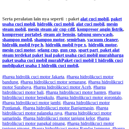
Serta peralatan lain nya seperti : paket
alat cuci mobil
,
paket
usaha cuci mobil
,
hidrolik cuci mobil
,
alat cuci mobil
,
mesin
steam mobil
,
mesin steam air cnp cdlf
,
kompresor angin listrik
,
kompresor portabel
,
steam air bensin
,
tabung snowwash
,
shampoo mobil
,
shampoo motor
,
semirban
,
vacuum cleaner
,
hidrolik mobil type h
,
hidrolik mobil type x
,
hidrolik motor
,
mesin cuci motor,
selang cnp
,
gun cnp
,
spart part
paket alat
steam terdekat paket jual paket usaha cuci mobil murahharga
paket usaha cuci mobil murahPaket cuci mobil 1 hidrolik cuci
mobilpaket usaha 1 hidrolik cuci mobil,
#harga hidrolik cuci motor Jakarta
,
#
harga hidrolik
cuci
motor
bandung
,
#
harga hidrolik
cuci
motor
semarang
,
#
harga hidrolik
cuci
motor
Surabaya
,
#
harga hidrolik
cuci
motor
Aceh
,
#
harga
hidrolik
cuci
motor
bali
,
#
harga hidrolik
cuci
motor
banten
,
#
harga
hidrolik
cuci
motor
bengkulu
,
#
harga hidrolik
cuci
motor
gorontalo
,
#
harga hidrolik
cuci
motor
jambi
,
#
harga hidrolik
cuci
motor
Pontianak
,
#
harga hidrolik
cuci
motor
Banjarmasin
,
#
harga
hidrolik
cuci
motor
palangka raya
,
#
harga hidrolik
cuci
motor
samarinda
,
#
harga hidrolik
cuci
motor
tanjung kelor
,
#
harga
hidrolik
cuci
motor
pangkal pinang
,
#
harga hidrolik
cuci
motor
tanjung pinang
,
#
harga hidrolik
cuci
motor
Bandar lampung
,
#
harga