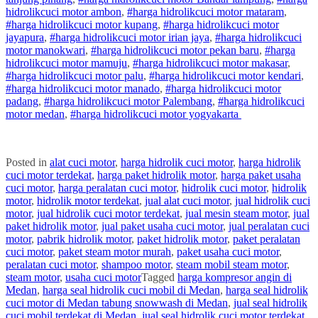
hidrolik
cuci
motor
ambon
,
#
harga hidrolik
cuci
motor
mataram
,
#
harga hidrolik
cuci
motor
kupang
,
#
harga hidrolik
cuci
motor
jayapura
,
#
harga hidrolik
cuci
motor
irian jaya
,
#
harga hidrolik
cuci
motor
manokwari
,
#
harga hidrolik
cuci
motor
pekan baru
,
#
harga
hidrolik
cuci
motor
mamuju
,
#
harga hidrolik
cuci
motor
makasar
,
#
harga hidrolik
cuci
motor
palu
,
#
harga hidrolik
cuci
motor
kendari
,
#
harga hidrolik
cuci
motor
manado
,
#
harga hidrolik
cuci
motor
padang
,
#
harga hidrolik
cuci
motor
Palembang
,
#
harga hidrolik
cuci
motor
medan
,
#
harga hidrolik
cuci
motor
yogyakarta
Posted in
alat cuci motor
,
harga hidrolik cuci motor
,
harga hidrolik
cuci motor terdekat
,
harga paket hidrolik motor
,
harga paket usaha
cuci motor
,
harga peralatan cuci motor
,
hidrolik cuci motor
,
hidrolik
motor
,
hidrolik motor terdekat
,
jual alat cuci motor
,
jual hidrolik cuci
motor
,
jual hidrolik cuci motor terdekat
,
jual mesin steam motor
,
jual
paket hidrolik motor
,
jual paket usaha cuci motor
,
jual peralatan cuci
motor
,
pabrik hidrolik motor
,
paket hidrolik motor
,
paket peralatan
cuci motor
,
paket steam motor murah
,
paket usaha cuci motor
,
peralatan cuci motor
,
shampoo motor
,
steam mobil steam motor
,
steam motor
,
usaha cuci motor
Tagged
harga kompresor angin di
Medan
,
harga seal hidrolik cuci mobil di Medan
,
harga seal hidrolik
cuci motor di Medan tabung snowwash di Medan
,
jual seal hidrolik
cuci mobil terdekat di Medan
,
jual seal hidrolik cuci motor terdekat