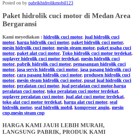
Posted on
by
pabrikhidrolikmobil123
Paket hidrolik cuci motor di
Medan Area
Bergaransi
Kami meyediakan :
hidrolik cuci motor
,
jual hidrolik cuci
motor
,
harga hidrolik cuci motor
,
paket hidrolik cuci motor
,
mesin hidrolik cuci motor
,
mesin steam motor
,
paket usaha cuci
motor
,
paket alat cuci motor
,
Toko hidrolik cuci motor terdekat
,
suplayer hidrolik cuci motor terdekat
,
mesin hidrolik cuci
motor
,
pabrik hidrolik cuci motor
,
pemasangan hidrolik cuci
motor
,
jasa servis hidrolik cuci motor
,
jasa pasang hidrolik cuci
motor
,
cara pasang hidrolik cuci motor
,
produsen hidrolik cuci
motor
,
mesin steam hidrolik cuci motor
,
pusat jual hidrolik cuci
motor
,
peralatan cuci motor
,
jual peralatan cuci motor
,
harga
peralatan cuci motor
,
toko peralatan cuci motor terdekat
,
suplayer peralatan cuci motor
,
jual alat cuci motor terdekat
,
toko alat cuci motor terdekat
,
harga alat cuci motor
,
seal
hidrolik motor
,
seal hidrolik mobil
,
kompresor angin
,
mesin
cnp,mesin steam cnp
HARGA KAMI JAUH LEBIH MURAH,
LANGSUNG PABRIK, PRODUK KAMI