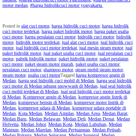
motor
medan
,
#
harga hidrolik
cuci
motor
yogyakarta
Posted in
alat cuci motor
,
harga hidrolik cuci motor
,
harga hidrolik
cuci motor terdekat
,
harga paket hidrolik motor
,
harga paket usaha
cuci motor
,
harga peralatan cuci motor
,
hidrolik cuci motor
,
hidrolik
motor
,
hidrolik motor terdekat
,
jual alat cuci motor
,
jual hidrolik cuci
motor
,
jual hidrolik cuci motor terdekat
,
jual mesin steam motor
,
jual
paket hidrolik motor
,
jual paket usaha cuci motor
,
jual peralatan cuci
motor
,
pabrik hidrolik motor
,
paket hidrolik motor
,
paket peralatan
cuci motor
,
paket steam motor murah
,
paket usaha cuci motor
,
peralatan cuci motor
,
shampoo motor
,
steam mobil steam motor
,
steam motor
,
usaha cuci motor
Tagged
harga kompresor angin di
Medan
,
harga seal hidrolik cuci mobil di Medan
,
harga seal hidrolik
cuci motor di Medan tabung snowwash di Medan
,
jual seal hidrolik
cuci mobil terdekat di Medan
,
jual seal hidrolik cuci motor terdekat
di Medan
,
Kompresor angin di Medan
,
kompresor angin listrik di
Medan
,
kompresor bensin di Medan
,
kompresor motor listrik di
Medan
,
kompresor udara di Medan
,
kompresor udara portable di
Medan
,
Kota Medan
,
Medan Amplas
,
Medan Area
,
Medan Barat
,
Medan Baru
,
Medan Belawan
,
Medan Deli
,
Medan Denai
,
Medan
Helvetia
,
Medan Johor
,
Medan Kota
,
Medan Labuhan
,
Medan
Maimun
,
Medan Marelan
,
Medan Perjuangan
,
Medan Petisah
,
Medan Polonia
,
Medan Selayang
,
Medan Sunggal
,
Medan