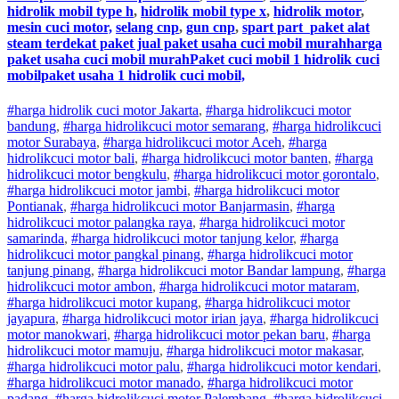
hidrolik mobil type h
,
hidrolik mobil type x
,
hidrolik motor
,
mesin cuci motor,
selang cnp
,
gun cnp
,
spart part
paket alat
steam terdekat paket jual paket usaha cuci mobil murahharga
paket usaha cuci mobil murahPaket cuci mobil 1 hidrolik cuci
mobilpaket usaha 1 hidrolik cuci mobil,
#harga hidrolik cuci motor Jakarta
,
#
harga hidrolik
cuci
motor
bandung
,
#
harga hidrolik
cuci
motor
semarang
,
#
harga hidrolik
cuci
motor
Surabaya
,
#
harga hidrolik
cuci
motor
Aceh
,
#
harga
hidrolik
cuci
motor
bali
,
#
harga hidrolik
cuci
motor
banten
,
#
harga
hidrolik
cuci
motor
bengkulu
,
#
harga hidrolik
cuci
motor
gorontalo
,
#
harga hidrolik
cuci
motor
jambi
,
#
harga hidrolik
cuci
motor
Pontianak
,
#
harga hidrolik
cuci
motor
Banjarmasin
,
#
harga
hidrolik
cuci
motor
palangka raya
,
#
harga hidrolik
cuci
motor
samarinda
,
#
harga hidrolik
cuci
motor
tanjung kelor
,
#
harga
hidrolik
cuci
motor
pangkal pinang
,
#
harga hidrolik
cuci
motor
tanjung pinang
,
#
harga hidrolik
cuci
motor
Bandar lampung
,
#
harga
hidrolik
cuci
motor
ambon
,
#
harga hidrolik
cuci
motor
mataram
,
#
harga hidrolik
cuci
motor
kupang
,
#
harga hidrolik
cuci
motor
jayapura
,
#
harga hidrolik
cuci
motor
irian jaya
,
#
harga hidrolik
cuci
motor
manokwari
,
#
harga hidrolik
cuci
motor
pekan baru
,
#
harga
hidrolik
cuci
motor
mamuju
,
#
harga hidrolik
cuci
motor
makasar
,
#
harga hidrolik
cuci
motor
palu
,
#
harga hidrolik
cuci
motor
kendari
,
#
harga hidrolik
cuci
motor
manado
,
#
harga hidrolik
cuci
motor
padang
,
#
harga hidrolik
cuci
motor
Palembang
,
#
harga hidrolik
cuci