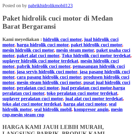
Posted on
by
pabrikhidrolikmobil123
Paket hidrolik cuci motor di
Medan
Barat Bergaransi
Kami meyediakan :
hidrolik cuci motor
,
jual hidrolik cuci
motor
,
harga hidrolik cuci motor
,
paket hidrolik cuci motor
,
mesin hidrolik cuci motor
,
mesin steam motor
,
paket usaha cuci
motor
,
paket alat cuci motor
,
Toko hidrolik cuci motor terdekat
,
suplayer hidrolik cuci motor terdekat
,
mesin hidrolik cuci
motor
,
pabrik hidrolik cuci motor
,
pemasangan hidrolik cuci
motor
,
jasa servis hidrolik cuci motor
,
jasa pasang hidrolik cuci
motor
,
cara pasang hidrolik cuci motor
,
produsen hidrolik cuci
motor
,
mesin steam hidrolik cuci motor
,
pusat jual hidrolik cuci
motor
,
peralatan cuci motor
,
jual peralatan cuci motor
,
harga
peralatan cuci motor
,
toko peralatan cuci motor terdekat
,
suplayer peralatan cuci motor
,
jual alat cuci motor terdekat
,
toko alat cuci motor terdekat
,
harga alat cuci motor
,
seal
hidrolik motor
,
seal hidrolik mobil
,
kompresor angin
,
mesin
cnp,mesin steam cnp
HARGA KAMI JAUH LEBIH MURAH,
LANGSUNG PABRIK, PRODUK KAMI