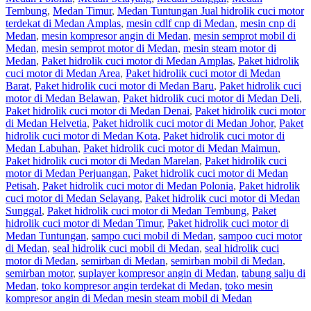
Tembung
,
Medan Timur
,
Medan Tuntungan Jual hidrolik cuci motor
terdekat di Medan Amplas
,
mesin cdlf cnp di Medan
,
mesin cnp di
Medan
,
mesin kompresor angin di Medan
,
mesin semprot mobil di
Medan
,
mesin semprot motor di Medan
,
mesin steam motor di
Medan
,
Paket hidrolik cuci motor di Medan Amplas
,
Paket hidrolik
cuci motor di Medan Area
,
Paket hidrolik cuci motor di Medan
Barat
,
Paket hidrolik cuci motor di Medan Baru
,
Paket hidrolik cuci
motor di Medan Belawan
,
Paket hidrolik cuci motor di Medan Deli
,
Paket hidrolik cuci motor di Medan Denai
,
Paket hidrolik cuci motor
di Medan Helvetia
,
Paket hidrolik cuci motor di Medan Johor
,
Paket
hidrolik cuci motor di Medan Kota
,
Paket hidrolik cuci motor di
Medan Labuhan
,
Paket hidrolik cuci motor di Medan Maimun
,
Paket hidrolik cuci motor di Medan Marelan
,
Paket hidrolik cuci
motor di Medan Perjuangan
,
Paket hidrolik cuci motor di Medan
Petisah
,
Paket hidrolik cuci motor di Medan Polonia
,
Paket hidrolik
cuci motor di Medan Selayang
,
Paket hidrolik cuci motor di Medan
Sunggal
,
Paket hidrolik cuci motor di Medan Tembung
,
Paket
hidrolik cuci motor di Medan Timur
,
Paket hidrolik cuci motor di
Medan Tuntungan
,
sampo cuci mobil di Medan
,
sampoo cuci motor
di Medan
,
seal hidrolik cuci mobil di Medan
,
seal hidrolik cuci
motor di Medan
,
semirban di Medan
,
semirban mobil di Medan
,
semirban motor
,
suplayer kompresor angin di Medan
,
tabung salju di
Medan
,
toko kompresor angin terdekat di Medan
,
toko mesin
kompresor angin di Medan mesin steam mobil di Medan