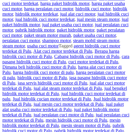
cuci motor terdekat
,
harga paket hidrolik motor
,
harga paket usaha
cuci motor
,
harga peralatan cuci motor
,
hidrolik cuci motor
,
hidrolik
motor
,
hidrolik motor terdekat
,
jual alat cuci motor
,
jual hidrolik cuci
motor
,
jual hidrolik cuci motor terdekat
,
jual mesin steam motor
,
jual
paket hidrolik motor
,
jual paket usaha cuci motor
,
jual peralatan cuci
motor
,
pabrik hidrolik motor
,
paket hidrolik motor
,
paket peralatan
cuci motor
,
paket steam motor murah
,
paket usaha cuci motor
,
peralatan cuci motor
,
shampoo motor
,
steam mobil steam motor
,
steam motor
,
usaha cuci motor
Tagged
agent hidrolik cuci motor
terdekat di Palu
,
Alat cuci motor terdekat di Palu
,
Berapa harga
hidrolik cuci motor di Palu
,
Cabang hidrolik cuci motor di Palu
,
cara
pasang hidrolik cuci motor di Palu
,
cuci motor terdekat di Palu
,
Dimana beli hidrolik cuci motor di Palu
,
harga alat cuci motor di
Palu
,
harga hidrolik cuci motor di palu
,
harga peralatan cuci motor
di palu
,
hidrolik cuci motor di Palu
,
jasa pasang hidrolik cuci motor
di Palu
,
jasa servis hidrolik cuci motor di Palu
,
jual alat cuci motor
terdekat di Palu
,
jual alat steam motor terdekat di Palu
,
jual bengkel
hidrolik motor terdekat di Palu
,
jual hidrolik cuci motor terdekat di
palu
,
Jual hidrolik cucian motor terdekat di Palu
,
Jual hidrolik motor
terdekat di Palu
,
jual mesin cuci motor terdekat di Palu
,
jual paket
alat usaha cuci motor terdekat di Palu
,
jual paket hidrolik motor
terdekat di Palu
,
jual peralatan cuci motor di Palu
,
jual peralatan cuci
motor terdekat di Palu
,
mesin hidrolik cuci motor di Palu
,
mesin
hidrolik motor terdekat di Palu
,
mesin steam motor di Palu
,
pabrik
hidrolik cuci motor di Palu
,
pabrik hidrolik motor terdekat di Palu
,