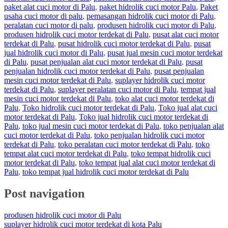
paket alat cuci motor di Palu
,
paket hidrolik cuci motor Palu
,
Paket
usaha cuci motor di palu
,
pemasangan hidrolik cuci motor di Palu
,
peralatan cuci motor di palu
,
produsen hidrolik cuci motor di Palu
,
produsen hidrolik cuci motor terdekat di Palu
,
pusat alat cuci motor
terdekat di Palu
,
pusat hidrolik cuci motor terdekat di Palu
,
pusat
jual hidrolik cuci motor di Palu
,
pusat jual mesin cuci motor terdekat
di Palu
,
pusat penjualan alat cuci motor terdekat di Palu
,
pusat
penjualan hidrolik cuci motor terdekat di Palu
,
pusat penjualan
mesin cuci motor terdekat di Palu
,
suplayer hidrolik cuci motor
terdekat di Palu
,
suplayer peralatan cuci motor di Palu
,
tempat jual
mesin cuci motor terdekat di Palu
,
toko alat cuci motor terdekat di
Palu
,
Toko hidrolik cuci motor terdekat di Palu
,
Toko jual alat cuci
motor terdekat di Palu
,
Toko jual hidrolik cuci motor terdekat di
Palu
,
toko jual mesin cuci motor terdekat di Palu
,
toko penjualan alat
cuci motor terdekat di Palu
,
toko penjualan hidrolik cuci motor
terdekat di Palu
,
toko peralatan cuci motor terdekat di Palu
,
toko
tempat alat cuci motor terdekat di Palu
,
toko tempat hidrolik cuci
motor terdekat di Palu
,
toko tempat jual alat cuci motor terdekat di
Palu
,
toko tempat jual hidrolik cuci motor terdekat di Palu
Post navigation
produsen hidrolik cuci motor di Palu
suplayer hidrolik cuci motor terdekat di kota Palu