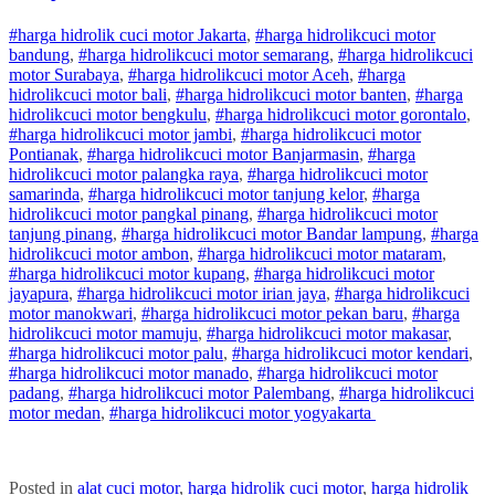
#harga hidrolik cuci motor Jakarta
,
#
harga hidrolik
cuci
motor
bandung
,
#
harga hidrolik
cuci
motor
semarang
,
#
harga hidrolik
cuci
motor
Surabaya
,
#
harga hidrolik
cuci
motor
Aceh
,
#
harga
hidrolik
cuci
motor
bali
,
#
harga hidrolik
cuci
motor
banten
,
#
harga
hidrolik
cuci
motor
bengkulu
,
#
harga hidrolik
cuci
motor
gorontalo
,
#
harga hidrolik
cuci
motor
jambi
,
#
harga hidrolik
cuci
motor
Pontianak
,
#
harga hidrolik
cuci
motor
Banjarmasin
,
#
harga
hidrolik
cuci
motor
palangka raya
,
#
harga hidrolik
cuci
motor
samarinda
,
#
harga hidrolik
cuci
motor
tanjung kelor
,
#
harga
hidrolik
cuci
motor
pangkal pinang
,
#
harga hidrolik
cuci
motor
tanjung pinang
,
#
harga hidrolik
cuci
motor
Bandar lampung
,
#
harga
hidrolik
cuci
motor
ambon
,
#
harga hidrolik
cuci
motor
mataram
,
#
harga hidrolik
cuci
motor
kupang
,
#
harga hidrolik
cuci
motor
jayapura
,
#
harga hidrolik
cuci
motor
irian jaya
,
#
harga hidrolik
cuci
motor
manokwari
,
#
harga hidrolik
cuci
motor
pekan baru
,
#
harga
hidrolik
cuci
motor
mamuju
,
#
harga hidrolik
cuci
motor
makasar
,
#
harga hidrolik
cuci
motor
palu
,
#
harga hidrolik
cuci
motor
kendari
,
#
harga hidrolik
cuci
motor
manado
,
#
harga hidrolik
cuci
motor
padang
,
#
harga hidrolik
cuci
motor
Palembang
,
#
harga hidrolik
cuci
motor
medan
,
#
harga hidrolik
cuci
motor
yogyakarta
Posted in
alat cuci motor
,
harga hidrolik cuci motor
,
harga hidrolik