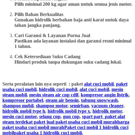
Pilih minimal 200 kg agar aman untuk semua jenis motor.
Pilih Bahan Berkualitas
Gunakan hidrolik berbahan baja anti karat untuk daya
tahan jangka panjang.
Cari Garansi & Layanan Purna Jual
Pastikan ada layanan instalasi dan garansi resmi minimal
1 tahun.
Cek Ketersediaan Suku Cadang
Hindari produk tanpa dukungan suku cadang lokal.
Serta peralatan lain nya seperti : paket
alat cuci mobil
,
paket
usaha cuci mobil
,
hidrolik cuci mobil
,
alat cuci mobil
,
mesin
steam mobil
,
mesin steam air cnp cdlf
,
kompresor angin listrik
,
kompresor portabel
,
steam air bensin
,
tabung snowwash
,
shampoo mobil
,
shampoo motor
,
semirban
,
vacuum cleaner
,
hidrolik mobil type h
,
hidrolik mobil type x
,
hidrolik motor
,
mesin cuci motor,
selang cnp
,
gun cnp
,
spart part
paket alat
steam terdekat paket jual paket usaha cuci mobil murahharga
paket usaha cuci mobil murahPaket cuci mobil 1 hidrolik cuci
mobilpaket usaha 1 hidrolik cuci mobil,