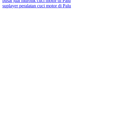
pusat jual hidrolik cuci motor di Palu
suplayer peralatan cuci motor di Palu