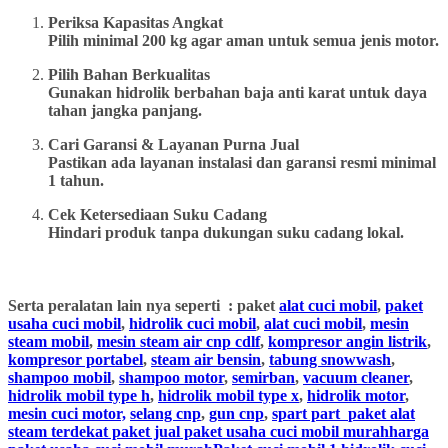
Periksa Kapasitas Angkat
Pilih minimal 200 kg agar aman untuk semua jenis motor.
Pilih Bahan Berkualitas
Gunakan hidrolik berbahan baja anti karat untuk daya
tahan jangka panjang.
Cari Garansi & Layanan Purna Jual
Pastikan ada layanan instalasi dan garansi resmi minimal
1 tahun.
Cek Ketersediaan Suku Cadang
Hindari produk tanpa dukungan suku cadang lokal.
Serta peralatan lain nya seperti : paket
alat cuci mobil
,
paket
usaha cuci mobil
,
hidrolik cuci mobil
,
alat cuci mobil
,
mesin
steam mobil
,
mesin steam air cnp cdlf
,
kompresor angin listrik
,
kompresor portabel
,
steam air bensin
,
tabung snowwash
,
shampoo mobil
,
shampoo motor
,
semirban
,
vacuum cleaner
,
hidrolik mobil type h
,
hidrolik mobil type x
,
hidrolik motor
,
mesin cuci motor,
selang cnp
,
gun cnp
,
spart part
paket alat
steam terdekat paket jual paket usaha cuci mobil murahharga