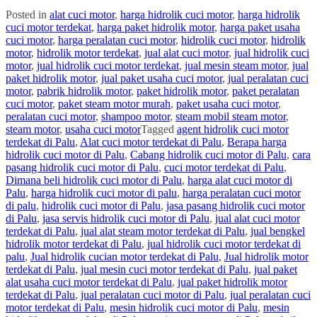
Posted in
alat cuci motor
,
harga hidrolik cuci motor
,
harga hidrolik
cuci motor terdekat
,
harga paket hidrolik motor
,
harga paket usaha
cuci motor
,
harga peralatan cuci motor
,
hidrolik cuci motor
,
hidrolik
motor
,
hidrolik motor terdekat
,
jual alat cuci motor
,
jual hidrolik cuci
motor
,
jual hidrolik cuci motor terdekat
,
jual mesin steam motor
,
jual
paket hidrolik motor
,
jual paket usaha cuci motor
,
jual peralatan cuci
motor
,
pabrik hidrolik motor
,
paket hidrolik motor
,
paket peralatan
cuci motor
,
paket steam motor murah
,
paket usaha cuci motor
,
peralatan cuci motor
,
shampoo motor
,
steam mobil steam motor
,
steam motor
,
usaha cuci motor
Tagged
agent hidrolik cuci motor
terdekat di Palu
,
Alat cuci motor terdekat di Palu
,
Berapa harga
hidrolik cuci motor di Palu
,
Cabang hidrolik cuci motor di Palu
,
cara
pasang hidrolik cuci motor di Palu
,
cuci motor terdekat di Palu
,
Dimana beli hidrolik cuci motor di Palu
,
harga alat cuci motor di
Palu
,
harga hidrolik cuci motor di palu
,
harga peralatan cuci motor
di palu
,
hidrolik cuci motor di Palu
,
jasa pasang hidrolik cuci motor
di Palu
,
jasa servis hidrolik cuci motor di Palu
,
jual alat cuci motor
terdekat di Palu
,
jual alat steam motor terdekat di Palu
,
jual bengkel
hidrolik motor terdekat di Palu
,
jual hidrolik cuci motor terdekat di
palu
,
Jual hidrolik cucian motor terdekat di Palu
,
Jual hidrolik motor
terdekat di Palu
,
jual mesin cuci motor terdekat di Palu
,
jual paket
alat usaha cuci motor terdekat di Palu
,
jual paket hidrolik motor
terdekat di Palu
,
jual peralatan cuci motor di Palu
,
jual peralatan cuci
motor terdekat di Palu
,
mesin hidrolik cuci motor di Palu
,
mesin