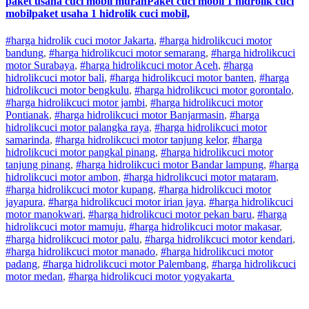
paket usaha cuci mobil murahPaket cuci mobil 1 hidrolik cuci
mobilpaket usaha 1 hidrolik cuci mobil,
#harga hidrolik cuci motor Jakarta
,
#
harga hidrolik
cuci
motor
bandung
,
#
harga hidrolik
cuci
motor
semarang
,
#
harga hidrolik
cuci
motor
Surabaya
,
#
harga hidrolik
cuci
motor
Aceh
,
#
harga
hidrolik
cuci
motor
bali
,
#
harga hidrolik
cuci
motor
banten
,
#
harga
hidrolik
cuci
motor
bengkulu
,
#
harga hidrolik
cuci
motor
gorontalo
,
#
harga hidrolik
cuci
motor
jambi
,
#
harga hidrolik
cuci
motor
Pontianak
,
#
harga hidrolik
cuci
motor
Banjarmasin
,
#
harga
hidrolik
cuci
motor
palangka raya
,
#
harga hidrolik
cuci
motor
samarinda
,
#
harga hidrolik
cuci
motor
tanjung kelor
,
#
harga
hidrolik
cuci
motor
pangkal pinang
,
#
harga hidrolik
cuci
motor
tanjung pinang
,
#
harga hidrolik
cuci
motor
Bandar lampung
,
#
harga
hidrolik
cuci
motor
ambon
,
#
harga hidrolik
cuci
motor
mataram
,
#
harga hidrolik
cuci
motor
kupang
,
#
harga hidrolik
cuci
motor
jayapura
,
#
harga hidrolik
cuci
motor
irian jaya
,
#
harga hidrolik
cuci
motor
manokwari
,
#
harga hidrolik
cuci
motor
pekan baru
,
#
harga
hidrolik
cuci
motor
mamuju
,
#
harga hidrolik
cuci
motor
makasar
,
#
harga hidrolik
cuci
motor
palu
,
#
harga hidrolik
cuci
motor
kendari
,
#
harga hidrolik
cuci
motor
manado
,
#
harga hidrolik
cuci
motor
padang
,
#
harga hidrolik
cuci
motor
Palembang
,
#
harga hidrolik
cuci
motor
medan
,
#
harga hidrolik
cuci
motor
yogyakarta