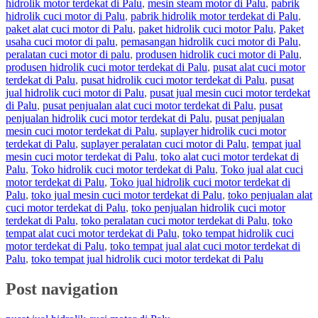
hidrolik motor terdekat di Palu
,
mesin steam motor di Palu
,
pabrik
hidrolik cuci motor di Palu
,
pabrik hidrolik motor terdekat di Palu
,
paket alat cuci motor di Palu
,
paket hidrolik cuci motor Palu
,
Paket
usaha cuci motor di palu
,
pemasangan hidrolik cuci motor di Palu
,
peralatan cuci motor di palu
,
produsen hidrolik cuci motor di Palu
,
produsen hidrolik cuci motor terdekat di Palu
,
pusat alat cuci motor
terdekat di Palu
,
pusat hidrolik cuci motor terdekat di Palu
,
pusat
jual hidrolik cuci motor di Palu
,
pusat jual mesin cuci motor terdekat
di Palu
,
pusat penjualan alat cuci motor terdekat di Palu
,
pusat
penjualan hidrolik cuci motor terdekat di Palu
,
pusat penjualan
mesin cuci motor terdekat di Palu
,
suplayer hidrolik cuci motor
terdekat di Palu
,
suplayer peralatan cuci motor di Palu
,
tempat jual
mesin cuci motor terdekat di Palu
,
toko alat cuci motor terdekat di
Palu
,
Toko hidrolik cuci motor terdekat di Palu
,
Toko jual alat cuci
motor terdekat di Palu
,
Toko jual hidrolik cuci motor terdekat di
Palu
,
toko jual mesin cuci motor terdekat di Palu
,
toko penjualan alat
cuci motor terdekat di Palu
,
toko penjualan hidrolik cuci motor
terdekat di Palu
,
toko peralatan cuci motor terdekat di Palu
,
toko
tempat alat cuci motor terdekat di Palu
,
toko tempat hidrolik cuci
motor terdekat di Palu
,
toko tempat jual alat cuci motor terdekat di
Palu
,
toko tempat jual hidrolik cuci motor terdekat di Palu
Post navigation