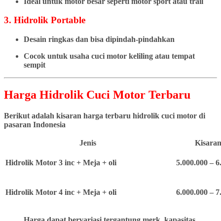
Ideal untuk motor besar seperti motor sport atau trail
3. Hidrolik Portable
Desain ringkas dan bisa dipindah-pindahkan
Cocok untuk usaha cuci motor keliling atau tempat
sempit
Harga Hidrolik Cuci Motor Terbaru
Berikut adalah kisaran harga terbaru hidrolik cuci motor di
pasaran Indonesia
Jenis
Kisaran
Hidrolik Motor 3 inc + Meja + oli
5.000.000 – 6
Hidrolik Motor 4 inc + Meja + oli
6.000.000 – 7
Harga dapat bervariasi tergantung merk, kapasitas